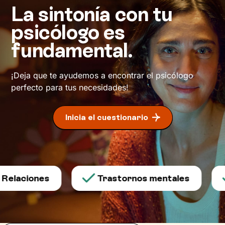
La sintonía con tu
psicólogo es
fundamental.
¡Deja que te ayudemos a encontrar el psicólogo
perfecto para tus necesidades!
Inicia el cuestionario
Relaciones
Trastornos mentales