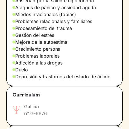
Ansiedad por la salud e hipocondría
personas a afrontar los problemas del día a día
Ataques de pánico y ansiedad aguda
y a cuidar su bienestar.
Miedos irracionales (fobias)
Idiomas:
Español y gallego
Problemas relacionales y familiares
Procesamiento del trauma
Gestión del estrés
Mejora de la autoestima
Crecimiento personal
Problemas laborales
Adicción a las drogas
Duelo
Depresión y trastornos del estado de ánimo
Curriculum
Galicia
n°
G-6676