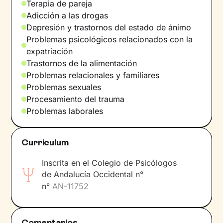
Terapia de pareja
ansiedad, depresión, trauma, apego, vida
Adicción a las drogas
sexual y de pareja, relacionales, gestión
Depresión y trastornos del estado de ánimo
emocional, habilidades sociales o
Problemas psicológicos relacionados con la
autoconocimiento en general.
expatriación
Sobre mí
Trastornos de la alimentación
Problemas relacionales y familiares
Con varios años de experiencia clínica, dos
Problemas sexuales
másteres y muchas horas de formación
Procesamiento del trauma
complementaria a través de libros,
Problemas laborales
conferencias y cursos, siempre intento
mantenerme actualizada sin perder de vista la
humanidad y empatía necesaria en esta
Curriculum
profesión.
Inscrita en el Colegio de Psicólogos
Idiomas
de Andalucía Occidental n°
n°
AN-11752
Español
Comentarios