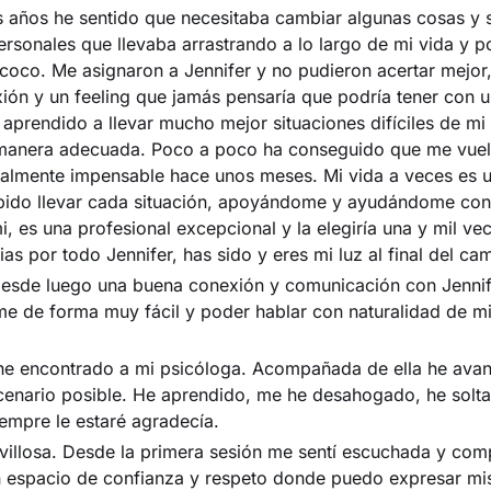
 años he sentido que necesitaba cambiar algunas cosas y 
rsonales que llevaba arrastrando a lo largo de mi vida y p
oco. Me asignaron a Jennifer y no pudieron acertar mejor,
xión y un feeling que jamás pensaría que podría tener con 
e aprendido a llevar mucho mejor situaciones difíciles de mi
 manera adecuada. Poco a poco ha conseguido que me vuelv
otalmente impensable hace unos meses. Mi vida a veces es
abido llevar cada situación, apoyándome y ayudándome con 
i, es una profesional excepcional y la elegiría una y mil ve
as por todo Jennifer, has sido y eres mi luz al final del ca
desde luego una buena conexión y comunicación con Jennif
me de forma muy fácil y poder hablar con naturalidad de m
 he encontrado a mi psicóloga. Acompañada de ella he av
cenario posible. He aprendido, me he desahogado, he solta
empre le estaré agradecía.
villosa. Desde la primera sesión me sentí escuchada y com
 espacio de confianza y respeto donde puedo expresar mis