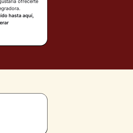
ustaría ofrecerte
egradora.
aído hasta aquí,
erar
éndote técnicas
,
a transitar por
n mi forma de
uicio, rodeado de
para acompañarte