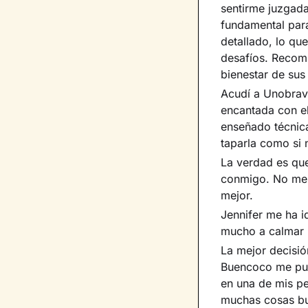
sentirme juzgad
fundamental par
detallado, lo qu
desafíos. Recomi
bienestar de sus
Acudí a Unobrav
encantada con el
enseñado técnica
taparla como si 
La verdad es que
conmigo. No me j
mejor.
Jennifer me ha 
mucho a calmar 
La mejor decisió
Buencoco me puso
en una de mis pe
muchas cosas bu