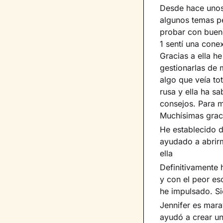
Desde hace unos
algunos temas pe
probar con buenc
1 sentí una cone
Gracias a ella h
gestionarlas de
algo que veía t
rusa y ella ha s
consejos. Para m
Muchísimas graci
He establecido 
ayudado a abrir
ella
Definitivamente
y con el peor es
he impulsado. Si
Jennifer es mara
ayudó a crear un