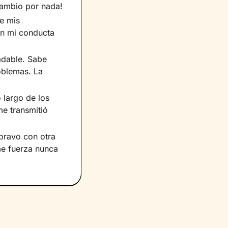
cambio por nada!
e mis
en mi conducta
adable. Sabe
oblemas. La
largo de los
me transmitió
bravo con otra
me fuerza nunca