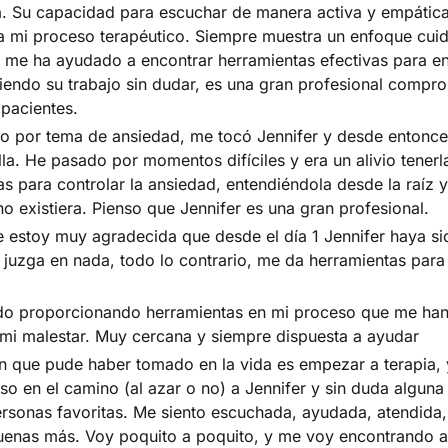
a. Su capacidad para escuchar de manera activa y empática
a mi proceso terapéutico. Siempre muestra un enfoque cui
e me ha ayudado a encontrar herramientas efectivas para en
endo su trabajo sin dudar, es una gran profesional compro
 pacientes.
o por tema de ansiedad, me tocó Jennifer y desde entonce
la. He pasado por momentos difíciles y era un alivio tenerl
s para controlar la ansiedad, entendiéndola desde la raíz 
no existiera. Pienso que Jennifer es una gran profesional.
 estoy muy agradecida que desde el día 1 Jennifer haya s
uzga en nada, todo lo contrario, me da herramientas para
ido proporcionando herramientas en mi proceso que me ha
mi malestar. Muy cercana y siempre dispuesta a ayudar
n que pude haber tomado en la vida es empezar a terapia, 
 en el camino (al azar o no) a Jennifer y sin duda alguna
rsonas favoritas. Me siento escuchada, ayudada, atendida
enas más. Voy poquito a poquito, y me voy encontrando a