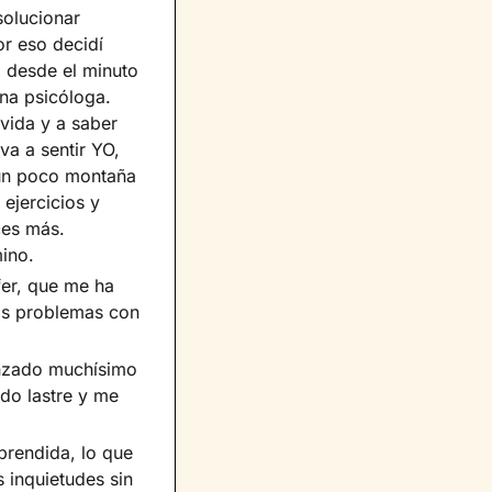
solucionar
or eso decidí
 desde el minuto
una psicóloga.
 vida y a saber
a a sentir YO,
 un poco montaña
ejercicios y
ces más.
mino.
er, que me ha
is problemas con
anzado muchísimo
do lastre y me
prendida, lo que
 inquietudes sin