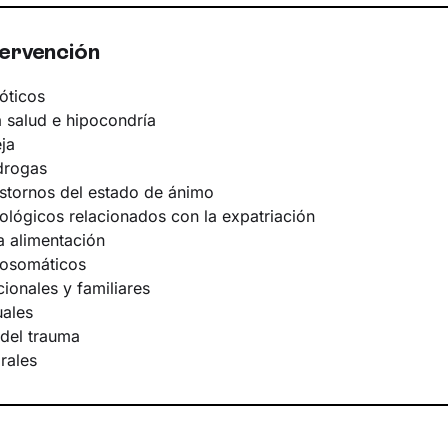
tervención
óticos
 salud e hipocondría
ja
 drogas
astornos del estado de ánimo
ológicos relacionados con la expatriación
a alimentación
cosomáticos
ionales y familiares
ales
del trauma
rales