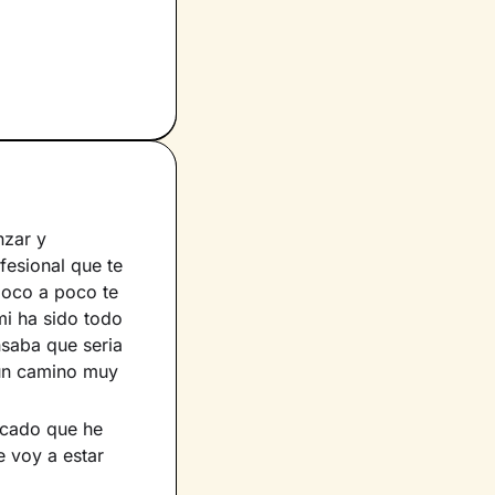
nzar y
fesional que te
poco a poco te
i ha sido todo
nsaba que seria
 un camino muy
icado que he
 voy a estar