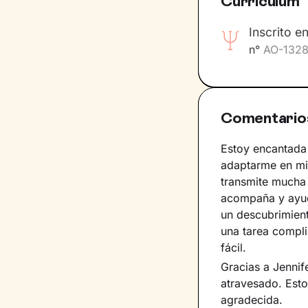
Curriculum
Inscrito e
n°
AO-132
Comentario
Estoy encantada
adaptarme en mi 
transmite mucha 
acompaña y ayud
un descubrimient
una tarea compli
fácil.
Gracias a Jenni
atravesado. Est
agradecida.