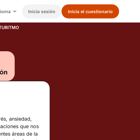
dioma
Inicia sesión
Inicia el cuestionario
TURITMO
ión
rés, ansiedad,
tuaciones que nos
entes áreas de la