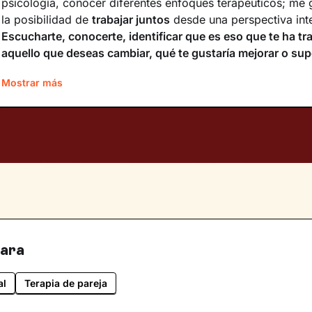
psicología, conocer diferentes enfoques terapéuticos; me g
la posibilidad de
trabajar juntos
desde una perspectiva int
Escucharte, conocerte, identificar que es eso que te ha tr
aquello que deseas cambiar, qué te gustaría mejorar o sup
descubriendo tus recursos internos, tus habilidades,
ofreci
Mostrar más
ejercicios específicos
, así como el
apoyo
que necesitas par
este proceso de autoconocimiento y cambio.
Sobre mí
Empatía, respeto, calidez, cercanía, y naturalidad, define
entender la terapia. Por supuesto, en un espacio libre de j
respeto, sinceridad, confidencialidad y apoyo necesario 
en este momento de tu vida.
Idiomas
para
Español
al
Terapia de pareja