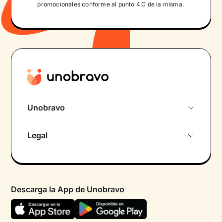
promocionales conforme al punto 4.C de la misma.
Unobravo
Sobre nosotros
Legal
Primera cita gratuita
Política de privacidad pacientes
Psicólogo por chat
Términos y condiciones
Psicólogos para diferentes áreas de intervención
Descarga la App de Unobravo
Política de privacidad
Ayuda urgente
Declaración de accesibilidad
FAQ