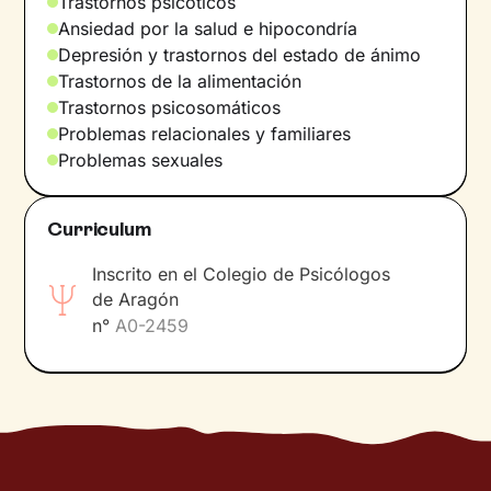
Trastornos psicóticos
descubriremos tus
recursos internos
para
Ansiedad por la salud e hipocondría
potenciarlos y, al mismo tiempo, combinarlos
Depresión y trastornos del estado de ánimo
con
nuevas habilidades
que te ayudarán a
Trastornos de la alimentación
alcanzar los objetivos que te propongas.
Trastornos psicosomáticos
Problemas relacionales y familiares
A través de
técnicas y ejercicios específicos
,
Problemas sexuales
elegidos según tus valores y necesidades,
podrás reestructurar la forma de pensar y
actuar que te ha limitado hasta ahora. Estaré a
Curriculum
tu lado para animarte y apoyarte, y
caminaremos juntos hacia la meta: tu
Inscrito en el Colegio de Psicólogos
bienestar
.
de Aragón
n°
A0-2459