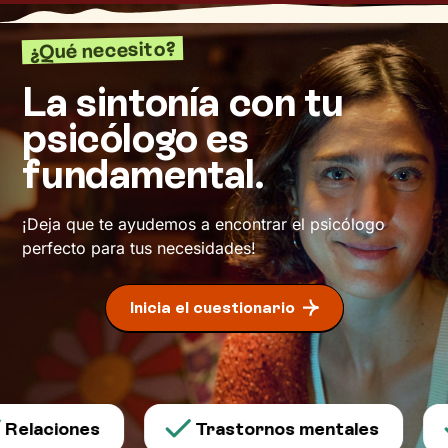
¿Qué necesito?
La sintonía con tu
psicólogo es
fundamental.
¡Deja que te ayudemos a encontrar el psicólogo
perfecto para tus necesidades!
Inicia el cuestionario
Relaciones
Trastornos mentales