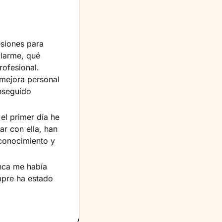
esiones para
blarme, qué
rofesional.
 mejora personal
onseguido
el primer día he
r con ella, han
 conocimiento y
nca me había
mpre ha estado