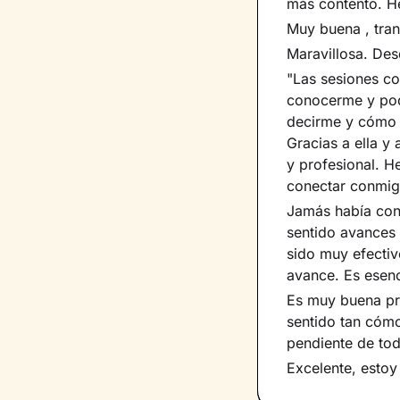
más contento. He
Muy buena , tran
Maravillosa. Des
"Las sesiones co
conocerme y pod
decirme y cómo t
Gracias a ella y
y profesional. H
conectar conmig
Jamás había cone
sentido avances
sido muy efectiv
avance. Es esenc
Es muy buena pr
sentido tan cóm
pendiente de tod
Excelente, esto