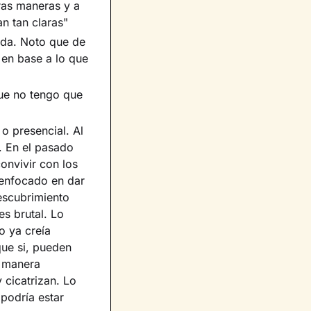
ras maneras y a
 tan claras"
ida. Noto que de
 en base a lo que
ue no tengo que
 o presencial. Al
e. En el pasado
onvivir con los
 enfocado en dar
escubrimiento
es brutal. Lo
o ya creía
que si, pueden
a manera
 cicatrizan. Lo
podría estar