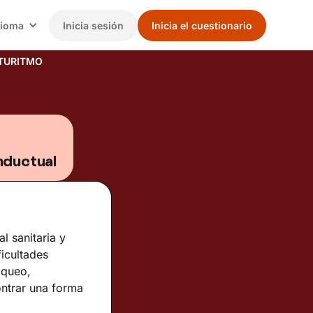
dioma
Inicia sesión
Inicia el cuestionario
TURITMO
nductual
l sanitaria y
icultades
oqueo,
ntrar una forma