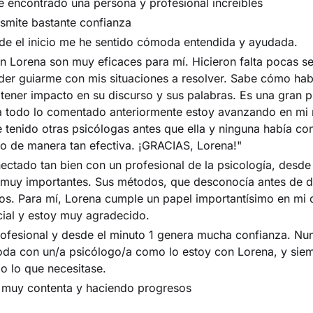
 encontrado una persona y profesional increíbles
smite bastante confianza
de el inicio me he sentido cómoda entendida y ayudada.
n Lorena son muy eficaces para mí. Hicieron falta pocas s
er guiarme con mis situaciones a resolver. Sabe cómo ha
ener impacto en su discurso y sus palabras. Es una gran p
 a todo lo comentado anteriormente estoy avanzando en mi
e tenido otras psicólogas antes que ella y ninguna había c
o de manera tan efectiva. ¡GRACIAS, Lorena!"
ctado tan bien con un profesional de la psicología, desde 
 muy importantes. Sus métodos, que desconocía antes de da
os. Para mí, Lorena cumple un papel importantísimo en mi
ial y estoy muy agradecido.
ofesional y desde el minuto 1 genera mucha confianza. Nu
oda con un/a psicólogo/a como lo estoy con Lorena, y sie
o lo que necesitase.
y muy contenta y haciendo progresos