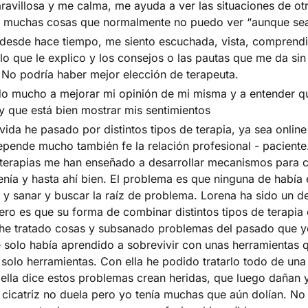
ravillosa y me calma, me ayuda a ver las situaciones de ot
 muchas cosas que normalmente no puedo ver “aunque sean
 desde hace tiempo, me siento escuchada, vista, comprend
lo que le explico y los consejos o las pautas que me da sin
. No podría haber mejor elección de terapeuta.
o mucho a mejorar mi opinión de mi misma y a entender q
y que está bien mostrar mis sentimientos
vida he pasado por distintos tipos de terapia, ya sea online
 depende mucho también fe la relación profesional - pacient
terapias me han enseñado a desarrollar mecanismos para c
nía y hasta ahí bien. El problema es que ninguna de había
 y sanar y buscar la raíz de problema. Lorena ha sido un d
ero es que su forma de combinar distintos tipos de terapia 
he tratado cosas y subsanado problemas del pasado que y
 solo había aprendido a sobrevivir con unas herramientas 
solo herramientas. Con ella he podido tratarlo todo de un
ella dice estos problemas crean heridas, que luego dañan y
 cicatriz no duela pero yo tenía muchas que aún dolían. No 