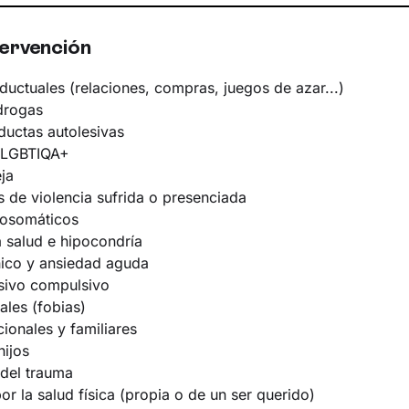
apoyad@ en tu camino hacia el bienestar.
tervención
Sobre mí:
Soy una persona comprometida y empática,
amplia y compasiva del comportamiento humano. B
uctuales (relaciones, compras, juegos de azar...)
cada situación en su contexto y ofrecer apoyo para 
 drogas
se sienta comprendida en su camino hacia el bienesta
ductas autolesivas
Idiomas:
Castellano
a LGBTIQA+
ja
 de violencia sufrida o presenciada
cosomáticos
 salud e hipocondría
ico y ansiedad aguda
sivo compulsivo
ales (fobias)
ionales y familiares
hijos
del trauma
r la salud física (propia o de un ser querido)