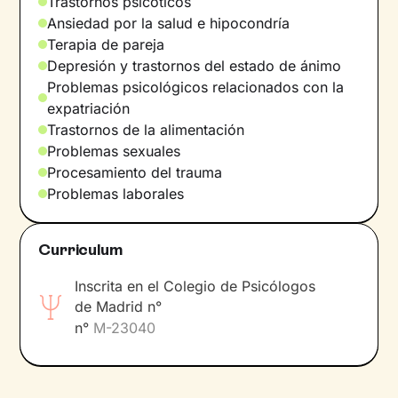
Trastornos psicóticos
que atraviesan. Considero importante respetar
Ansiedad por la salud e hipocondría
los ritmos de cada persona para lograr
Terapia de pareja
cambios consolidados y duraderos.
Depresión y trastornos del estado de ánimo
Sobre mí
Problemas psicológicos relacionados con la
expatriación
En mis tiempos libres disfruto mucho del
Trastornos de la alimentación
tiempo compartido con mi familia y amigos,
Problemas sexuales
me gusta el senderismo por la sierra, mantener
Procesamiento del trauma
una vida activa, cocinar algo nuevo, los paseos
Problemas laborales
diarios con mi perrita y viajar para visitar a
familia y amigos.
Curriculum
Idiomas
Inscrita en el Colegio de Psicólogos
Español e Inglés.
de Madrid n°
n°
M-23040