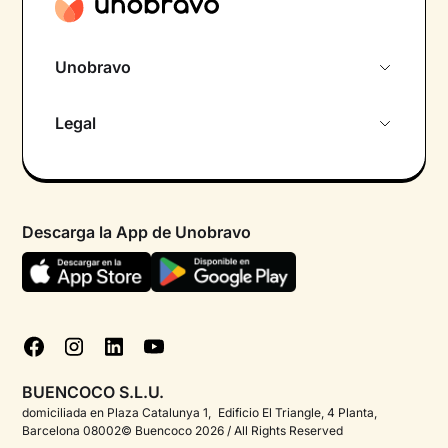
Unobravo
Sobre nosotros
Legal
Primera cita gratuita
Política de privacidad pacientes
Psicólogo por chat
Términos y condiciones
Psicólogos para diferentes áreas de intervención
Descarga la App de Unobravo
Política de privacidad
Ayuda urgente
Declaración de accesibilidad
FAQ
Política de cookies
Blog
Gestionar cookies
Test psicológicos
BUENCOCO S.L.U.
Corporate
domiciliada en Plaza Catalunya 1, Edificio El Triangle, 4 Planta,
Barcelona 08002© Buencoco 2026 / All Rights Reserved
Psicólogos para españoles en el extranjero