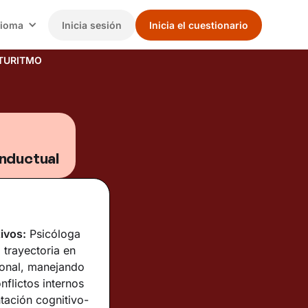
dioma
Inicia sesión
Inicia el cuestionario
TURITMO
onductual
ivos:
Psicóloga
 trayectoria en
ional, manejando
nflictos internos
tación cognitivo-