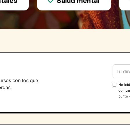
es
Salud mental
ursos con los que
He leí
erdas!
comuni
punto 