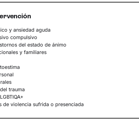
tervención
ico y ansiedad aguda
sivo compulsivo
astornos del estado de ánimo
ionales y familiares
utoestima
rsonal
rales
del trauma
a LGBTIQA+
 de violencia sufrida o presenciada