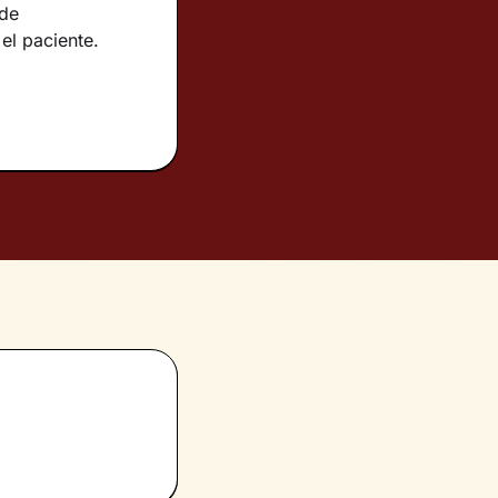
 de
el paciente.
en Psicología
arios, menores,