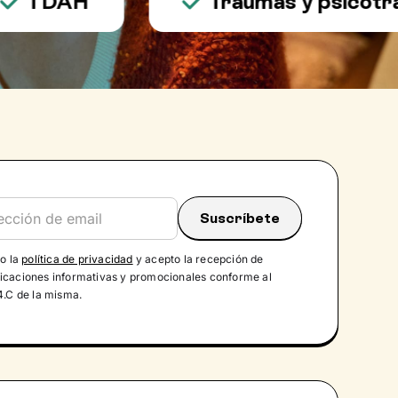
TDAH
Traumas y psicotraum
do la
política de privacidad
y acepto la recepción de
caciones informativas y promocionales conforme al
4.C de la misma.