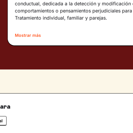
conductual, dedicada a la detección y modificación
comportamientos o pensamientos perjudiciales para 
Tratamiento individual, familiar y parejas.
Sobre mí:
Psicóloga General Sanitaria especializada 
Mostrar más
Positiva. Experiencia en consulta, centros penitenci
drogodependencias y emergencias.
Idiomas:
Español e inglés
para
al