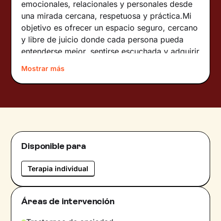
emocionales, relacionales y personales desde
una mirada cercana, respetuosa y práctica.Mi
objetivo es ofrecer un espacio seguro, cercano
y libre de juicio donde cada persona pueda
entenderse mejor, sentirse escuchada y adquirir
herramientas útiles para afrontar sus
Mostrar más
dificultades de una manera más
saludable.Trabajo desde un enfoque
principalmente cognitivo-conductual,
combinando herramientas prácticas con trabajo
emocional adaptado a las necesidades y ritmo
de cada paciente. Considero fundamental crear
Disponible para
un vínculo terapéutico basado en la confianza,
la comprensión y el respeto.Trabajo
Terapia individual
especialmente con ansiedad, autoexigencia,
inseguridad, gestión emocional, miedos,
frustración, estrés y dificultades relacionadas
Áreas de intervención
con cambios vitales, alimentación, relaciones
personales o situaciones familiares complejas.