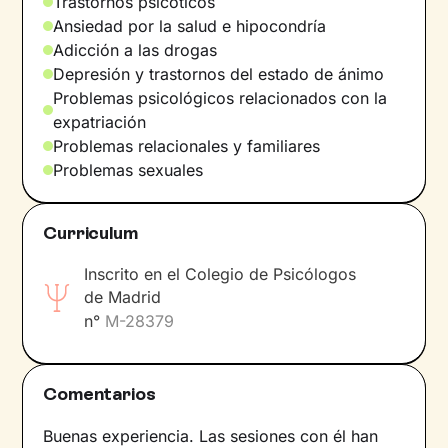
Trastornos psicóticos
hablar libremente, sin miedo a ser juzgado/a,
Ansiedad por la salud e hipocondría
donde te sientas cómodo/a contigo mismo/a y
Adicción a las drogas
conmigo, para poder sentar las bases hacia el
Depresión y trastornos del estado de ánimo
viaje a tu crecimiento. Si estás preparado, ¡no
Problemas psicológicos relacionados con la
tengas miedo a dar el primer paso! Yo estoy
expatriación
contigo.
Problemas relacionales y familiares
Sobre mí
Problemas sexuales
Sobre mi formación académica, ¡no dudes en
preguntarme!. Por lo demás... me gusta leer,
Curriculum
hacer deporte, socializar, y en definitiva intento
Inscrito en el Colegio de Psicólogos
llevar una vida lo más equilibrada posible...
de Madrid
¡Aunque a veces resulte complicado!
n°
M-28379
Idiomas
Español.
Comentarios
Buenas experiencia. Las sesiones con él han