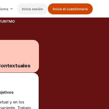
dioma
Inicia sesión
Inicia el cuestionario
TURITMO
Contextuales
bjetivos
tual y en los
paciente. Trabajo