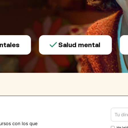
les
Salud mental
ursos con los que
He leí