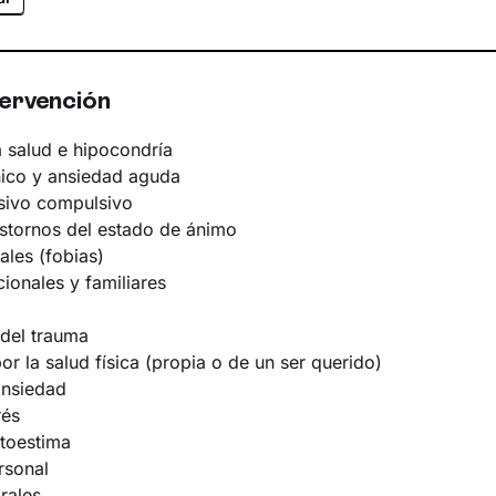
Soy una persona plenamente comprometida con s
acompañaré en el proceso de gestión de los prob
emociones. La terapia estará orientada a obtene
tervención
significativos en dirección a lo que es realmente v
 salud e hipocondría
Idiomas
ico y ansiedad aguda
Español
sivo compulsivo
astornos del estado de ánimo
ales (fobias)
ionales y familiares
del trauma
r la salud física (propia o de un ser querido)
ansiedad
rés
utoestima
rsonal
rales