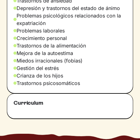
Trastornos de ansiedad
porque creo que muchas veces el malestar
Depresión y trastornos del estado de ánimo
aparece cuando sentimos que ya no sabemos
Problemas psicológicos relacionados con la
muy bien cómo sostener lo que nos está
expatriación
pasando.En mi día a día valoro mucho la
Problemas laborales
calma, los vínculos cercanos y los espacios
Crecimiento personal
donde uno puede mostrarse sin tener que
Trastornos de la alimentación
aparentar estar bien todo el tiemp
Mejora de la autoestima
Miedos irracionales (fobias)
Gestión del estrés
Crianza de los hijos
Trastornos psicosomáticos
Curriculum