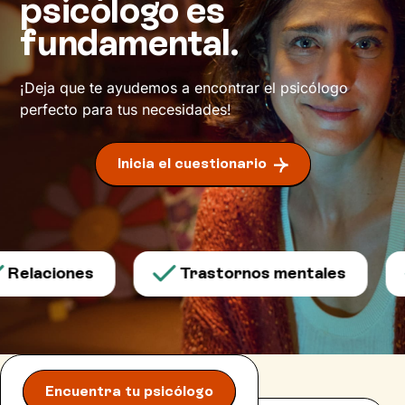
psicólogo es
ahí: en lo cotidiano, en aprender a aceptarte y
fundamental.
darte un trato más amable
¡Deja que te ayudemos a encontrar el psicólogo
perfecto para tus necesidades!
Inicia el cuestionario
Relaciones
Trastornos mentales
Encuentra tu psicólogo