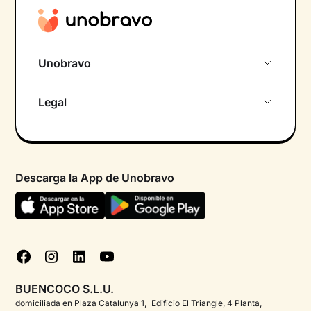
Unobravo
Sobre nosotros
Legal
Primera cita gratuita
Política de privacidad pacientes
Psicólogo por chat
Términos y condiciones
Psicólogos para diferentes áreas de intervención
Descarga la App de Unobravo
Política de privacidad
Ayuda urgente
Declaración de accesibilidad
FAQ
Política de cookies
Blog
Gestionar cookies
Test psicológicos
BUENCOCO S.L.U.
Corporate
domiciliada en Plaza Catalunya 1, Edificio El Triangle, 4 Planta,