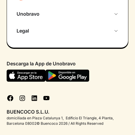
Unobravo
Sobre nosotros
Legal
Primera cita gratuita
Política de privacidad pacientes
Psicólogo por chat
Términos y condiciones
Psicólogos para diferentes áreas de intervención
Descarga la App de Unobravo
Política de privacidad
Ayuda urgente
Declaración de accesibilidad
FAQ
Política de cookies
Blog
Gestionar cookies
Test psicológicos
BUENCOCO S.L.U.
Corporate
domiciliada en Plaza Catalunya 1, Edificio El Triangle, 4 Planta,
Barcelona 08002© Buencoco 2026 / All Rights Reserved
Psicólogos para españoles en el extranjero