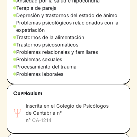
Ansiedad por la salud e hipocondría
descubriremos tus
recursos internos
para
Terapia de pareja
potenciarlos y, al mismo tiempo, combinarlos
Depresión y trastornos del estado de ánimo
con
nuevas habilidades
que te ayudarán a
Problemas psicológicos relacionados con la
alcanzar los objetivos que te propongas.
expatriación
Trastornos de la alimentación
A través de
técnicas y ejercicios específicos
,
Trastornos psicosomáticos
elegidos según tus valores y necesidades,
Problemas relacionales y familiares
podrás reestructurar la forma de pensar y
Problemas sexuales
actuar que te ha limitado hasta ahora. Estaré a
Procesamiento del trauma
tu lado para animarte y apoyarte, y
Problemas laborales
caminaremos juntos hacia la meta: tu
bienestar
.
Curriculum
Inscrita en el Colegio de Psicólogos
de Cantabria n°
n°
CA-1214