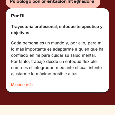
Psicólogo con orientación Integradora
Perfil
Trayectoria profesional, enfoque terapéutico y
objetivos
Cada persona es un mundo y, por ello, para mí
lo más importante es adaptarme a quien que ha
confiado en mí para cuidar su salud mental.
Por tanto, trabajo desde un enfoque flexible
como es el integrador, mediante el cual intento
ajustarme lo máximo posible a tus
necesidades, según tu personalidad y el tipo de
Mostrar más
dificultad que presentes. En nuestras primeras
sesiones, investigaremos los elementos que
han influido en la aparición y el mantenimiento
de tu dificultad. Una vez seamos conscientes
de ello, trabajaremos juntos para que adquieras