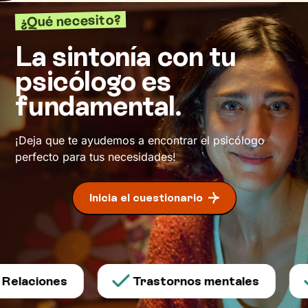
¿Qué necesito?
La sintonía con tu
psicólogo es
fundamental.
¡Deja que te ayudemos a encontrar el psicólogo
perfecto para tus necesidades!
Inicia el cuestionario
Relaciones
Trastornos mentales