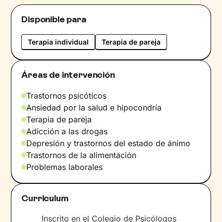
nuevos recursos, así como potencies los que
ya tienes, para conseguir los objetivos que
Disponible para
hayas establecido. Me esfuerzo por crear un
espacio acogedor y libre de juicios donde
Terapia individual
Terapia de pareja
puedas expresarte y sentirte a gusto.
Sobre mí
Áreas de intervención
Mi disposición a ayudar a los demás y mi
Trastornos psicóticos
curiosidad por entender por qué actuamos y
Ansiedad por la salud e hipocondría
pensamos de determinada forma, es lo que me
Terapia de pareja
llevó a estudiar psicología y a seguir
Adicción a las drogas
formándome a día de hoy para poder
Depresión y trastornos del estado de ánimo
entenderte y ayudarte de la mejor forma
Trastornos de la alimentación
posible.
Problemas laborales
Idiomas
Curriculum
Español.
Inscrito en el Colegio de Psicólogos