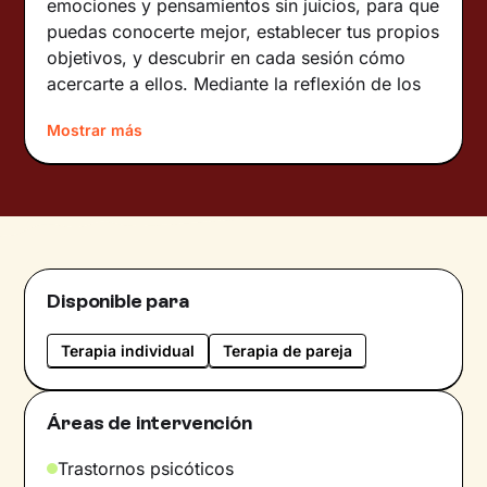
emociones y pensamientos sin juicios, para que
puedas conocerte mejor, establecer tus propios
objetivos, y descubrir en cada sesión cómo
acercarte a ellos. Mediante la reflexión de los
patrones de comportamiento de uno mismo,
Mostrar más
cómo se aprendieron, adentrarse en qué
emociones sentimos, desde cuándo están ahí,
qué nos quieren decir... Te animo a incrementar
tu autoconocimiento y descubrir qué es valioso
para ti, acompañándote incondicionalmente en
tus emociones y procesos de cambio.
Disponible para
Sobre mí
Terapia individual
Terapia de pareja
Como terapeuta, presento un enfoque
integrador: Terapias de Tercera Generación,
Cognitivo-Conductual, Terapia Sistémica,
Áreas de intervención
Arteterapia.. para combinar diferentes
herramientas y ajustarme a la persona según
Trastornos psicóticos
sus intereses y necesidades.