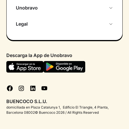
Unobravo
Sobre nosotros
Legal
Primera cita gratuita
Política de privacidad pacientes
Psicólogo por chat
Términos y condiciones
Psicólogos para diferentes áreas de intervención
Descarga la App de Unobravo
Política de privacidad
Ayuda urgente
Declaración de accesibilidad
FAQ
Política de cookies
Blog
Gestionar cookies
Test psicológicos
BUENCOCO S.L.U.
Corporate
domiciliada en Plaza Catalunya 1, Edificio El Triangle, 4 Planta,
Barcelona 08002© Buencoco 2026 / All Rights Reserved
Psicólogos para españoles en el extranjero
Información detallada sobre la salud mental