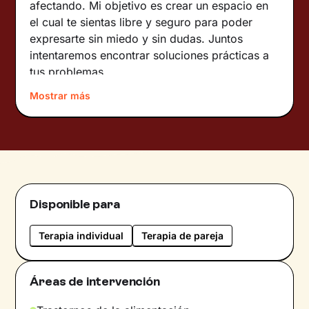
afectando. Mi objetivo es crear un espacio en
el cual te sientas libre y seguro para poder
expresarte sin miedo y sin dudas. Juntos
intentaremos encontrar soluciones prácticas a
tus problemas.
Mostrar más
Sobre mí:
Me considero un persona empática,
cercana y comprometida con el bienestar de
mis pacientes.
Idiomas:
Español
Disponible para
Terapia individual
Terapia de pareja
Áreas de intervención