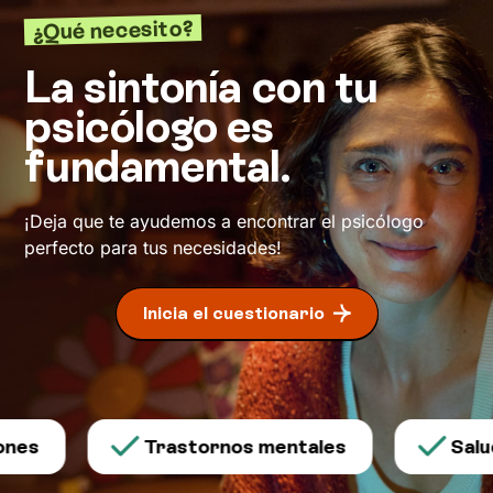
¿Qué necesito?
La sintonía con tu
psicólogo es
fundamental.
¡Deja que te ayudemos a encontrar el psicólogo
perfecto para tus necesidades!
Inicia el cuestionario
nes
Trastornos mentales
Salud