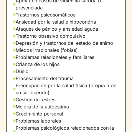
Apoyo en casos de violencia sufrida o
una ruptura, sin dejar de lado otros aspectos
presenciada
importantes de su desarrollo personal.
Trastornos psicosomáticos
Sigo la corriente cognitivo-conductual, aunque
Ansiedad por la salud e hipocondría
me gusta adaptar el enfoque a cada persona,
Ataques de pánico y ansiedad aguda
porque creo que cada historia es única y no a
Trastorno obsesivo compulsivo
todos nos funciona lo mismo.
Depresión y trastornos del estado de ánimo
Miedos irracionales (fobias)
Me gusta trabajar desde la cercanía, la libertad
Problemas relacionales y familiares
y la transparencia, creando un espacio seguro
Crianza de los hijos
donde la relación terapéutica sea el punto de
Duelo
apoyo para generar cambio. Considero que el
Procesamiento del trauma
autoconocimiento es una de las herramientas
Preocupación por la salud física (propia o de
más potentes para transformar nuestra vida, y
un ser querido)
si estás dispuesta o dispuesto a iniciar este
Gestión del estrés
camino, estaré encantada de acompañarte.
Mejora de la autoestima
Crecimiento personal
Sobre mí
: Como persona, estoy en constante
Problemas laborales
crecimiento, busco la calma, la curiosidad y el
Problemas psicológicos relacionados con la
movimiento. Como profesional, me considero