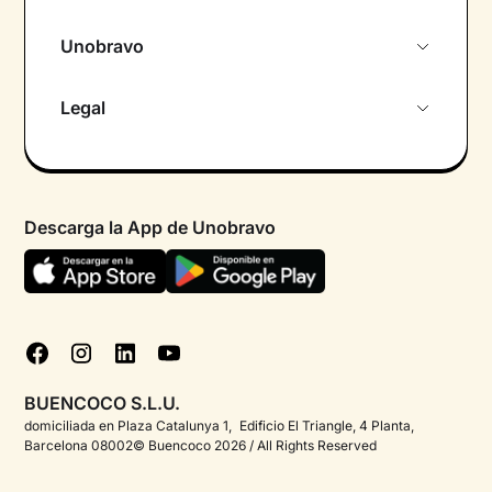
Unobravo
Sobre nosotros
Legal
Primera cita gratuita
Política de privacidad pacientes
Psicólogo por chat
Términos y condiciones
Psicólogos para diferentes áreas de intervención
Descarga la App de Unobravo
Política de privacidad
Ayuda urgente
Declaración de accesibilidad
FAQ
Política de cookies
Blog
Gestionar cookies
Test psicológicos
BUENCOCO S.L.U.
Corporate
domiciliada en Plaza Catalunya 1, Edificio El Triangle, 4 Planta,
Barcelona 08002© Buencoco 2026 / All Rights Reserved
Psicólogos para españoles en el extranjero