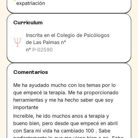
expatriación
comprometida, cercana y apasionada. Me
gusta hacer preguntas profundas, porque es
ahí donde suelen aparecer las respuestas más
Curriculum
valiosas.
Inscrita en el Colegio de Psicólogos
de Las Palmas n°
n°
P-02590
Comentarios
Me ha ayudado mucho con los temas por lo
que empecé la terapia. Me ha proporcionado
herramientas y me ha hecho saber que soy
importante
Increíble, he ido muchos anos a terapia y
bueno bien, pero desde que empecé en abril
con Sara mi vida ha cambiado 100 . Sabe
perfectamente lo que me viene bien o no. Sabe