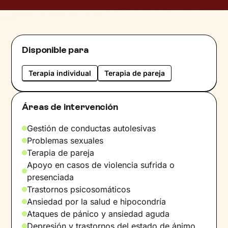
des del 2021, acompaño a deportistas en
aspectos emocionales, relacionales o clínicos
que puedan tener relación o no con la práctica
deportiva.Mi objetivo es conseguir los
Disponible para
objetivos del/la paciente y des de mi enfoque
integrador, acompaño a la persona a descubrir
Terapia individual
Terapia de pareja
sus capacidades para resolver sus dificultades.
También le acompaño a sostener el malestar y
procesar aquellas situaciones de sufrimiento
Áreas de intervención
para poder funcionar de una forma más
saludable. Utilizo la terapia de conversación y
Gestión de conductas autolesivas
puntualmente puedo enviar alguna tarea pero
Problemas sexuales
las sesiones irán enfocadas a lo que traiga la
Terapia de pareja
persona.Sobre mí: Me considero amable,
Apoyo en casos de violencia sufrida o
sensible a las necesidades de la persona que
presenciada
viene a consulta y me gusta crear un clima de
Trastornos psicosomáticos
confianza para que se puedan tratar los temas
Ansiedad por la salud e hipocondría
que la paciente necesite de una forma tranquila
Ataques de pánico y ansiedad aguda
y cómoda. Me gusta el deporte, leer y
Depresión y trastornos del estado de ánimo