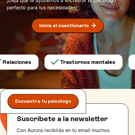
¡Deja que te ayudemos a encontrar el psicólogo
perfecto para tus necesidades!
Inicia el cuestionario
Relaciones
Trastornos mentales
Encuentra tu psicólogo
Suscríbete a la newsletter
Con Aurora recibirás en tu email muchos