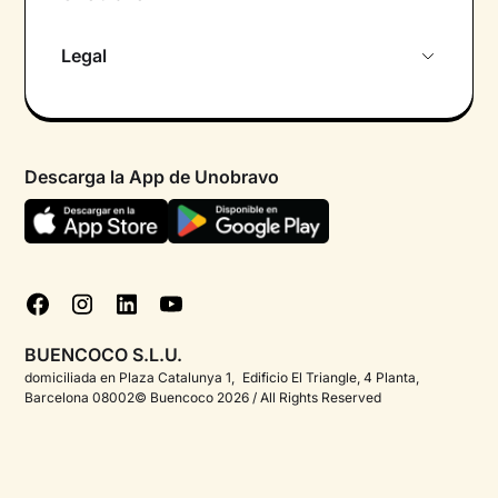
Sobre nosotros
Legal
Primera cita gratuita
Política de privacidad pacientes
Psicólogo por chat
Términos y condiciones
Psicólogos para diferentes áreas de intervención
Descarga la App de Unobravo
Política de privacidad
Ayuda urgente
Declaración de accesibilidad
FAQ
Política de cookies
Blog
Gestionar cookies
Test psicológicos
BUENCOCO S.L.U.
Corporate
domiciliada en Plaza Catalunya 1, Edificio El Triangle, 4 Planta,
Barcelona 08002© Buencoco 2026 / All Rights Reserved
Psicólogos para españoles en el extranjero
Información detallada sobre la salud mental
Proyectos - Unobravo