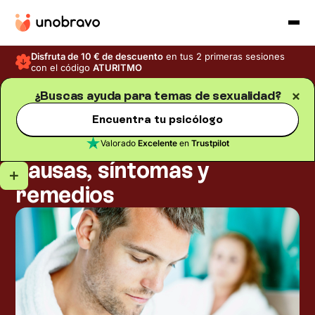
Disfruta de 10 € de descuento
en tus 2 primeras sesiones
con el código
ATURITMO
¿Buscas ayuda para temas de sexualidad?
Sexualidad y trastornos sexuales
Blog
/
Encuentra tu psicólogo
Tiempo de lectura
5
min
Eyaculación precoz:
Valorado
Excelente
en
Trustpilot
causas, síntomas y
remedios