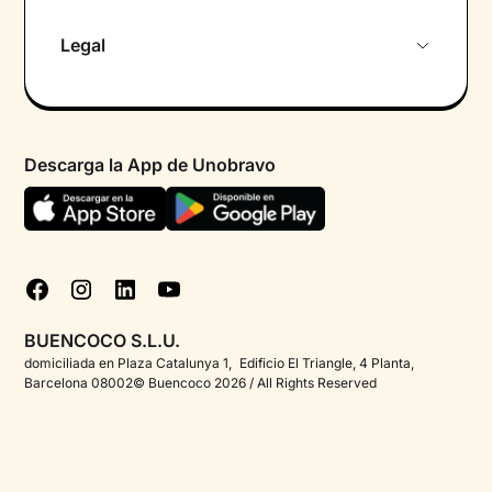
Sobre nosotros
Legal
Primera cita gratuita
Política de privacidad pacientes
Psicólogo por chat
Términos y condiciones
Psicólogos para diferentes áreas de intervención
Descarga la App de Unobravo
Política de privacidad
Ayuda urgente
Declaración de accesibilidad
FAQ
Política de cookies
Blog
Gestionar cookies
Test psicológicos
BUENCOCO S.L.U.
Corporate
domiciliada en Plaza Catalunya 1, Edificio El Triangle, 4 Planta,
Barcelona 08002© Buencoco 2026 / All Rights Reserved
Psicólogos para españoles en el extranjero
Información detallada sobre la salud mental
Proyectos - Unobravo