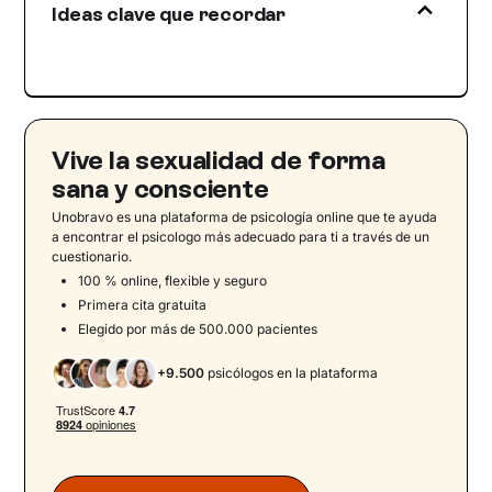
Ideas clave que recordar
humana
¿Cuáles son las causas de la eyaculación
precoz?
¿A quién recurrir para tratar la eyaculación
precoz?
Vive la sexualidad de forma
Terapia sexológica
sana y consciente
Unobravo es una plataforma de psicología online que te ayuda
a encontrar el psicologo más adecuado para ti a través de un
cuestionario.
100 % online, flexible y seguro
Primera cita gratuita
Elegido por más de 500.000 pacientes
+9.500
psicólogos en la plataforma