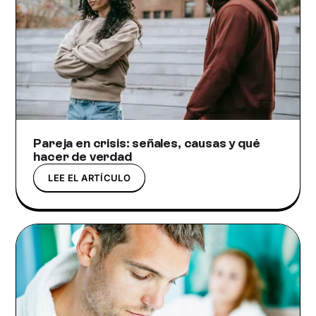
Pareja en crisis: señales, causas y qué
hacer de verdad
LEE EL ARTÍCULO