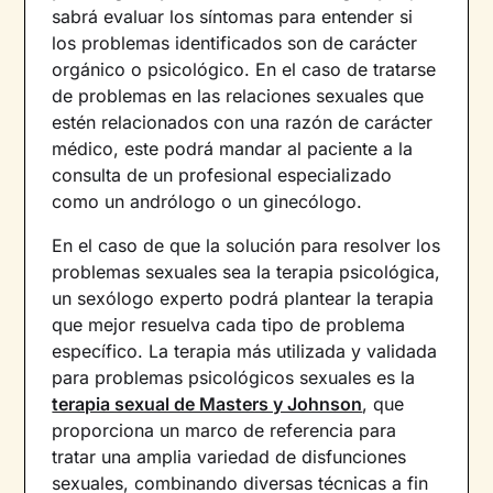
sabrá evaluar los síntomas para entender si
los problemas identificados son de carácter
orgánico o psicológico. En el caso de tratarse
de problemas en las relaciones sexuales que
estén relacionados con una razón de carácter
médico, este podrá mandar al paciente a la
consulta de un profesional especializado
como un andrólogo o un ginecólogo.
En el caso de que la solución para resolver los
problemas sexuales sea la terapia psicológica,
un sexólogo experto podrá plantear la terapia
que mejor resuelva cada tipo de problema
específico. La terapia más utilizada y validada
para problemas psicológicos sexuales es la
terapia sexual de Masters y Johnson
, que
proporciona un marco de referencia para
tratar una amplia variedad de disfunciones
sexuales, combinando diversas técnicas a fin