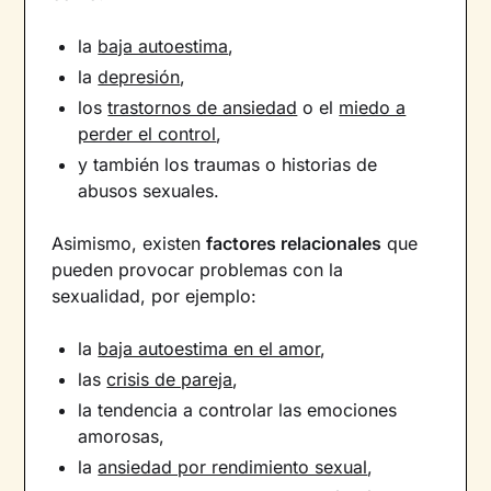
la
baja autoestima
,
la
depresión
,
los
trastornos de ansiedad
o el
miedo a
perder el control
,
y también los traumas o historias de
abusos sexuales.
Asimismo, existen
factores relacionales
que
pueden provocar problemas con la
sexualidad, por ejemplo:
la
baja autoestima en el amor
,
las
crisis de pareja
,
la tendencia a controlar las emociones
amorosas,
la
ansiedad por rendimiento sexual
,