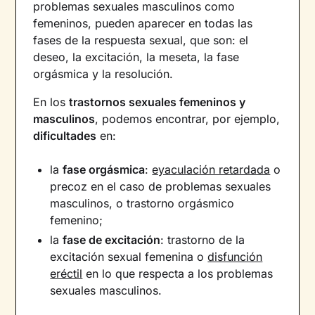
problemas sexuales masculinos como
femeninos, pueden aparecer en todas las
fases de la respuesta sexual, que son: el
deseo, la excitación, la meseta, la fase
orgásmica y la resolución.
En los
trastornos sexuales femeninos y
masculinos
, podemos encontrar, por ejemplo,
dificultades
en:
la
fase orgásmica
:
eyaculación retardada
o
precoz en el caso de problemas sexuales
masculinos, o trastorno orgásmico
femenino;
la
fase de excitación
: trastorno de la
excitación sexual femenina o
disfunción
eréctil
en lo que respecta a los problemas
sexuales masculinos.