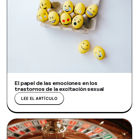
El papel de las emociones en los
trastornos de la excitación sexual
LEE EL ARTÍCULO