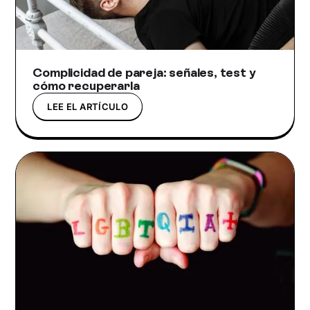
Complicidad de pareja: señales, test y
cómo recuperarla
LEE EL ARTÍCULO