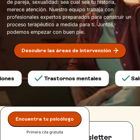
de pareja, sexualidad: sea cual sea tu historia,
merece atención. Nuestro equipo trabaja con
profesionales expertos preparados para construir un
proceso terapéutico a medida para ti. Juntos,
podemos empezar con buen pie.
Descubre las áreas de intervención
Trastornos mentales
Salud me
Encuentra tu psicólogo
Primera cita gratuita
Suscríbete a la newsletter