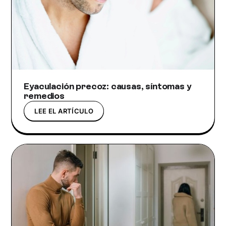
Eyaculación precoz: causas, síntomas y
remedios
LEE EL ARTÍCULO