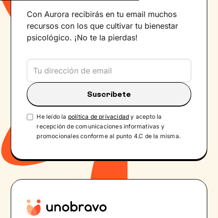
Con Aurora recibirás en tu email muchos
recursos con los que cultivar tu bienestar
psicológico. ¡No te la pierdas!
He leído la
política de privacidad
y acepto la
recepción de comunicaciones informativas y
promocionales conforme al punto 4.C de la misma.