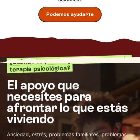
Podemos ayudarte
¿Cuándo te puede ayudar un proceso de
terapia psicológica?
El apoyo que
necesites para
afrontar lo que estás
viviendo
Ansiedad, estrés, problemas familiares, problemas