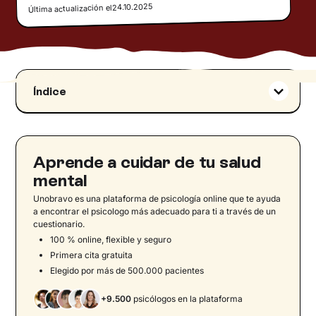
24.10.2025
Última actualización el
Índice
Qué son los sesgos cognitivos
‍¿Cuál es la relación entre heurística y sesgo?
Tipos de sesgo cognitivo
Aprende a cuidar de tu salud
‍Evitar la sobrecarga de información
mental
‍Compensar la información que falta
Unobravo es una plataforma de psicología online que te ayuda
a encontrar el psicologo más adecuado para ti a través de un
Elegir qué guardar en la memoria
cuestionario.
Elegir rápidamente qué hacer
100 % online, flexible y seguro
Primera cita gratuita
Códice de los sesgos cognitivos
Elegido por más de 500.000 pacientes
‍Sesgos cognitivos y marketing
Sesgos cognitivos y trastornos psicológicos
+9.500
psicólogos en la plataforma