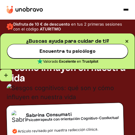
Disfruta de 10 € de descuento
en tus 2 primeras sesiones
con el código
ATURITMO
¿Buscas ayuda para cuidar de ti?
Salud mental
Blog
/
Tiempo de lectura
5
min
Encuentra tu psicólogo
Sesgos cognitivos: qué son
Valorado
Excelente
en
Trustpilot
y cómo influyen en nuestra
vida
Sabrina Consumati
Psicoterapeuta con orientación Cognitivo-Conductual
Artículo revisado por nuestra redacción clínica.