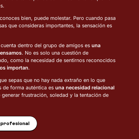
s.
conoces bien, puede molestar. Pero cuando pasa
esas que consideras importantes, la sensación es
n cuenta dentro del grupo de amigos es
una
pensamos
. No es solo una cuestión de
ndo, como la necesidad de sentirnos reconocidos
nos importan
.
 que sepas que no hay nada extraño en lo que
s de forma auténtica es
una
necesidad relacional
 generar frustración, soledad y la tentación de
 profesional