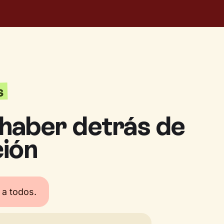
s
haber detrás de
ción
 a todos.