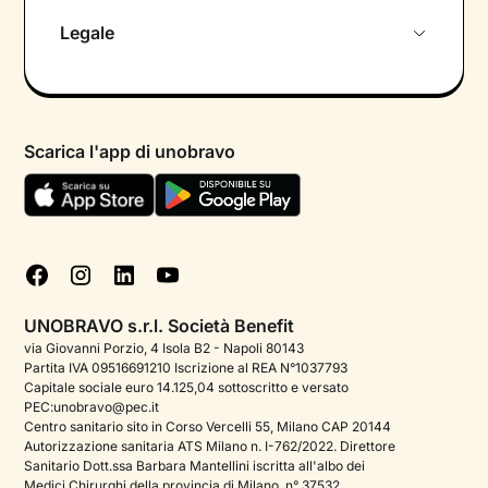
Chi siamo
Legale
Colloquio conoscitivo gratuito
Informativa privacy calendario
Psicologo in chat
Informativa privacy paziente
Psicologi per aree di intervento
Scarica l'app di unobravo
Termini e condizioni
Aiuto urgente
Informativa Privacy
FAQ
Dichiarazione di Accessibilità
Blog
Cookie policy
Test psicologici
Gestisci cookie
UNOBRAVO s.r.l. Società Benefit
Podcast di psicologia
via Giovanni Porzio, 4 Isola B2 - Napoli 80143
Partita IVA 09516691210 Iscrizione al REA N°1037793
Corporate
Capitale sociale euro 14.125,04 sottoscritto e versato
PEC:unobravo@pec.it
Psicologo italiano all'estero
Centro sanitario sito in Corso Vercelli 55, Milano CAP 20144
Autorizzazione sanitaria ATS Milano n. I-762/2022. Direttore
Sala stampa
Sanitario Dott.ssa Barbara Mantellini iscritta all'albo dei
Medici Chirurghi della provincia di Milano, n° 37532