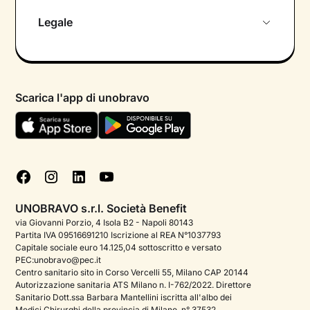
Chi siamo
Legale
Colloquio conoscitivo gratuito
Informativa privacy calendario
Psicologo in chat
Informativa privacy paziente
Psicologi per aree di intervento
Scarica l'app di unobravo
Termini e condizioni
Aiuto urgente
Informativa Privacy
FAQ
Dichiarazione di Accessibilità
Blog
Cookie policy
Test psicologici
Gestisci cookie
UNOBRAVO s.r.l. Società Benefit
Podcast di psicologia
via Giovanni Porzio, 4 Isola B2 - Napoli 80143
Partita IVA 09516691210 Iscrizione al REA N°1037793
Corporate
Capitale sociale euro 14.125,04 sottoscritto e versato
PEC:unobravo@pec.it
Psicologo italiano all'estero
Centro sanitario sito in Corso Vercelli 55, Milano CAP 20144
Autorizzazione sanitaria ATS Milano n. I-762/2022. Direttore
Approfondimenti sulla salute mentale
Sanitario Dott.ssa Barbara Mantellini iscritta all'albo dei
Medici Chirurghi della provincia di Milano, n° 37532