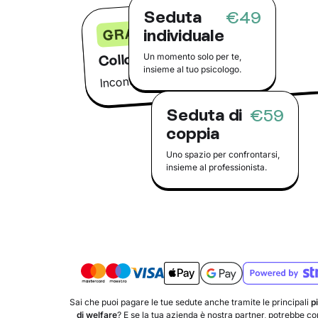
Seduta
€49
GRATIS
individuale
Colloquio conoscitivo
Un momento solo per te,
insieme al tuo psicologo.
Incontra il tuo psicologo online
Seduta di
€59
coppia
Uno spazio per confrontarsi,
insieme al professionista.
Sai che puoi pagare le tue sedute anche tramite le principali
p
di welfare
? E se la tua azienda è nostra partner, potrebbe copr