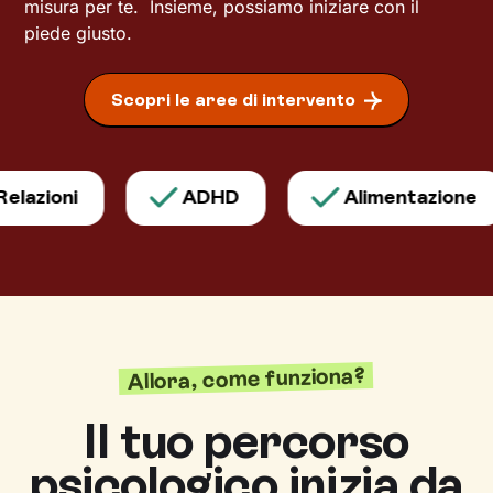
misura per te. Insieme, possiamo iniziare con il
piede giusto.
Scopri le aree di intervento
ni
ADHD
Alimentazione
Allora, come funziona?
Il tuo percorso
psicologico inizia da