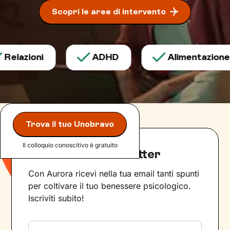
Scopri le aree di intervento
azioni
ADHD
Alimentazione
Trova il tuo Unobravo
Il colloquio conoscitivo è gratuito
Iscriviti alla newsletter
Con Aurora ricevi nella tua email tanti spunti
per coltivare il tuo benessere psicologico.
Iscriviti subito!