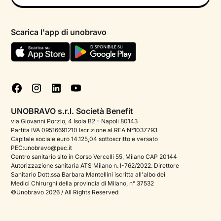
Psicologo in chat
Informativa privacy paziente
Psicologi per aree di intervento
Scarica l'app di unobravo
Termini e condizioni
Aiuto urgente
Informativa Privacy
FAQ
Dichiarazione di Accessibilità
Blog
Cookie policy
Test psicologici
Gestisci cookie
UNOBRAVO s.r.l. Società Benefit
Podcast di psicologia
via Giovanni Porzio, 4 Isola B2 - Napoli 80143
Partita IVA 09516691210 Iscrizione al REA N°1037793
Corporate
Capitale sociale euro 14.125,04 sottoscritto e versato
PEC:unobravo@pec.it
Psicologo italiano all'estero
Centro sanitario sito in Corso Vercelli 55, Milano CAP 20144
Autorizzazione sanitaria ATS Milano n. I-762/2022. Direttore
Sala stampa
Sanitario Dott.ssa Barbara Mantellini iscritta all'albo dei
Medici Chirurghi della provincia di Milano, n° 37532
Bandi e premi
©Unobravo 2026 / All Rights Reserved
Posizioni aperte