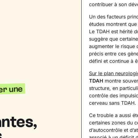
contribuer à son dé
Un des facteurs prin
études montrent que
Le TDAH est hérité d
suggère que certaine
augmenter le risque 
précis entre ces gène
défini et continue à ê
Sur le plan neurolog
TDAH
montre souvent
er une
structure, en particul
contrôle des impulsio
cerveau sans TDAH.
ntes,
Ce trouble a aussi é
certaines zones du ce
.
d’autocontrôle et d’a
associé à un déficit 