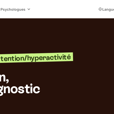
Psychologues
Langu
ttention/hyperactivité
n,
gnostic