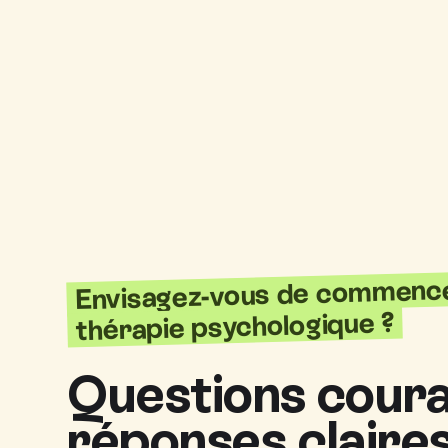
Envisagez-vous de commenc
thérapie psychologique ?
Questions coura
réponses claires