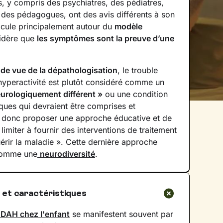
s, y compris des psychiatres, des pédiatres,
des pédagogues, ont des avis différents à son
ticule principalement autour du
modèle
sidère que
les symptômes sont la preuve d’une
 de vue de la dépathologisation
, le trouble
n/hyperactivité est plutôt considéré comme un
urologiquement différent »
ou une condition
ques qui devraient être comprises et
ait donc proposer une approche éducative et de
 limiter à fournir des interventions de traitement
érir la maladie ». Cette dernière approche
comme une
neurodiversité
.
et caractéristiques
DAH chez l'enfant
se manifestent souvent par