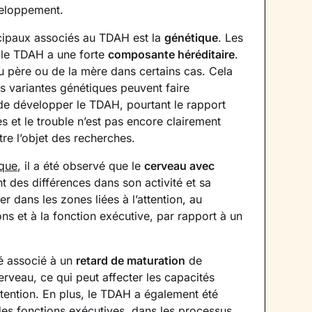
veloppement.
cipaux associés au TDAH est la
génétique
. Les
 le TDAH a une forte
composante héréditaire
.
u père ou de la mère dans certains cas. Cela
s variantes génétiques peuvent faire
de développer le TDAH, pourtant le rapport
s et le trouble n’est pas encore clairement
tre l’objet des recherches.
ique
, il a été observé que le
cerveau avec
 des différences dans son activité et sa
ier dans les zones liées à l’attention, au
ns et à la fonction exécutive, par rapport à un
té associé à un
retard de maturation
de
rveau, ce qui peut affecter les capacités
ttention. En plus, le TDAH a également été
des fonctions exécutives, dans les processus