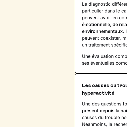
Le diagnostic différ
particulier dans le c
peuvent avoir en c
émotionnelle, de rela
environnementaux
. 
peuvent coexister, ma
un traitement spécifi
Une évaluation complè
ses éventuelles como
Les causes du trou
hyperactivité
Une des questions f
présent depuis la na
causes du trouble ne
Néanmoins, la recherc