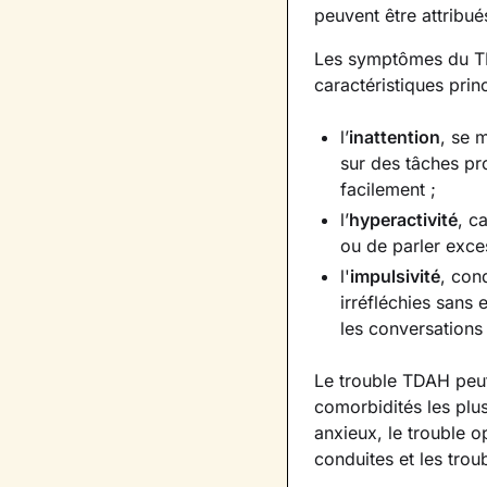
peuvent être attribués
Les symptômes du TD
caractéristiques prin
l’
inattention
, se 
sur des tâches pr
facilement ;
l’
hyperactivité
, c
ou de parler exce
l'
impulsivité
, con
irréfléchies sans
les conversations
Le trouble TDAH peut 
comorbidités les plu
anxieux, le trouble o
conduites et les trou