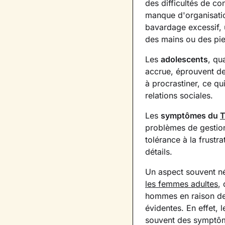
des difficultés de co
manque d'organisatio
bavardage excessif, u
des mains ou des pi
Les
adolescents
, qu
accrue, éprouvent des
à procrastiner, ce qui
relations sociales.
Les
symptômes du
T
problèmes de gestion
tolérance à la frustr
détails.
Un aspect souvent n
les femmes adultes
,
hommes en raison de
évidentes. En effet, 
souvent des symptôme