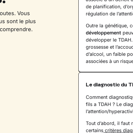
de planification, d’o
doutes. Vous
régulation de l’attent
us sont le plus
Outre la génétique, c
x comprendre.
développement
peuve
développer le TDAH. 
grossesse et l’accou
d’alcool, un faible p
associées à un risqu
Le diagnostic du 
Comment diagnostiqu
fils a TDAH ? Le diag
l’attention/hyperactiv
Tout d’abord, il faut
certains
critères dia