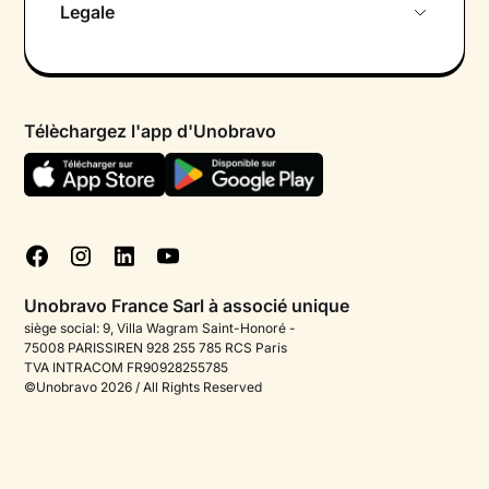
Legale
Rencontre initiale gratuite
Politique de confidentialité
Psychologue par chat
Conditions générales
FAQ
Télèchargez l'app d'Unobravo
Politique en matière de cookies
Blog
Gérer les cookies
Tests psychologiques
Corporate
Approfondimenti sulla salute mentale
Unobravo France Sarl à associé unique
Offres d'emploi
siège social: 9, Villa Wagram Saint-Honoré -
75008 PARISSIREN 928 255 785 RCS Paris
Contactez-nous
TVA INTRACOM FR90928255785
©Unobravo 2026 / All Rights Reserved