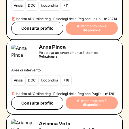
Ansia
DOC
Ipocondria
+11
Iscritta all'Ordine degli Psicologi della Regione Lazio - n°28214
Al momento non è
Consulta profilo
disponibile
Anna Pinca
Psicologa ad orientamento Sistemico-
Relazionale
Aree di intervento
Ansia
DOC
Ipocondria
+18
Iscritta all'Ordine degli Psicologi della Regione Puglia - n°1291
Al momento non è
Consulta profilo
disponibile
Arianna Vella