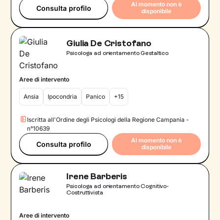
Al momento non è
Consulta profilo
disponibile
Giulia De Cristofano
Psicologa ad orientamento Gestaltico
Aree di intervento
Ansia
Ipocondria
Panico
+15
Iscritta all'Ordine degli Psicologi della Regione Campania -
n°10639
Al momento non è
Consulta profilo
disponibile
Irene Barberis
Psicologa ad orientamento Cognitivo-
Costruttivista
Aree di intervento