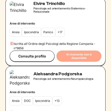
Elvira Trinchillo
Psicologa ad orientamento Sistemico-
Relazionale
Aree di intervento
Ansia
Ipocondria
Panico
+17
Iscritta all'Ordine degli Psicologi della Regione Campania -
n°9856
Al momento non è
Consulta profilo
disponibile
Aleksandra Podgorska
Psicologa ad orientamento Neuropsicologia
Aree di intervento
Ansia
DOC
Ipocondria
+13