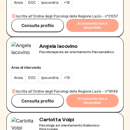
Ansia
DOC
Ipocondria
+18
Iscritta all'Ordine degli Psicologi della Regione Lazio - n°21057
Al momento non è
Consulta profilo
disponibile
Angela Iacovino
Psicoterapeuta ad orientamento Psicoanalitico
Aree di intervento
Ansia
DOC
Ipocondria
+19
Iscritta all'Ordine degli Psicologi della Regione Lazio - n°19149
Al momento non è
Consulta profilo
disponibile
Carlotta Volpi
Psicologa ad orientamento Sistemico-
Relazionale