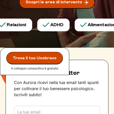
Scopri le aree di intervento
Relazioni
ADHD
Alimentazione
Trova il tuo Unobravo
Il colloquio conoscitivo è gratuito
Iscriviti alla newsletter
Con Aurora ricevi nella tua email tanti spunti
per coltivare il tuo benessere psicologico.
Iscriviti subito!