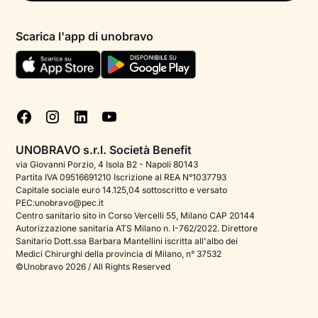
Psicologo in chat
Informativa privacy paziente
Psicologi per aree di intervento
Scarica l'app di unobravo
Termini e condizioni
Aiuto urgente
Informativa Privacy
FAQ
Dichiarazione di Accessibilità
Blog
Cookie policy
Test psicologici
Gestisci cookie
UNOBRAVO s.r.l. Società Benefit
Podcast di psicologia
via Giovanni Porzio, 4 Isola B2 - Napoli 80143
Partita IVA 09516691210 Iscrizione al REA N°1037793
Corporate
Capitale sociale euro 14.125,04 sottoscritto e versato
PEC:unobravo@pec.it
Psicologo italiano all'estero
Centro sanitario sito in Corso Vercelli 55, Milano CAP 20144
Autorizzazione sanitaria ATS Milano n. I-762/2022. Direttore
Approfondimenti sulla salute mentale
Sanitario Dott.ssa Barbara Mantellini iscritta all'albo dei
Medici Chirurghi della provincia di Milano, n° 37532
Sala stampa
©Unobravo 2026 / All Rights Reserved
Bandi e premi
Posizioni aperte