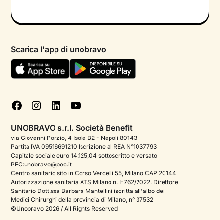
Colloquio conoscitivo gratuito
Informativa privacy calendario
Psicologo in chat
Informativa privacy paziente
Psicologi per aree di intervento
Scarica l'app di unobravo
Termini e condizioni
Aiuto urgente
Informativa Privacy
FAQ
Dichiarazione di Accessibilità
Blog
Cookie policy
Test psicologici
Gestisci cookie
UNOBRAVO s.r.l. Società Benefit
Podcast di psicologia
via Giovanni Porzio, 4 Isola B2 - Napoli 80143
Partita IVA 09516691210 Iscrizione al REA N°1037793
Corporate
Capitale sociale euro 14.125,04 sottoscritto e versato
PEC:unobravo@pec.it
Psicologo italiano all'estero
Centro sanitario sito in Corso Vercelli 55, Milano CAP 20144
Autorizzazione sanitaria ATS Milano n. I-762/2022. Direttore
Sala stampa
Sanitario Dott.ssa Barbara Mantellini iscritta all'albo dei
Medici Chirurghi della provincia di Milano, n° 37532
Bandi e premi
©Unobravo 2026 / All Rights Reserved