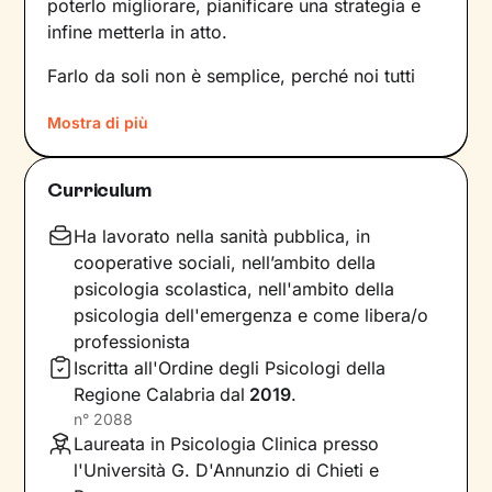
poterlo migliorare, pianificare una strategia e
infine metterla in atto.
Farlo da soli non è semplice, perché noi tutti
siamo talmente
abituati a un certo tipo di
Mostra di più
dinamiche
– interne e relazionali – che non le
notiamo nemmeno. Ecco perché l’intervento di
un professionista risulta fondamentale.
Curriculum
La prima fase del nostro percorso insieme
Ha lavorato nella sanità pubblica, in
consisterà in una raccolta di informazioni che ci
cooperative sociali, nell’ambito della
porteranno a definire un
obiettivo condiviso
su
psicologia scolastica, nell'ambito della
cui si focalizzerà il lavoro. Stabiliremo anche
psicologia dell'emergenza e come libera/o
tempistiche e frequenza
degli incontri e
professionista
valuteremo passo dopo passo i risultati
Iscritta all'Ordine degli Psicologi della
raggiunti, aggiornando gli obiettivi di
Regione Calabria
dal
2019
.
conseguenza.
n°
2088
Laureata in Psicologia Clinica presso
Una seduta dopo l’altra, andremo ad
analizzare
l'Università G. D'Annunzio di Chieti e
ciò che interferisce con il tuo benessere
e le