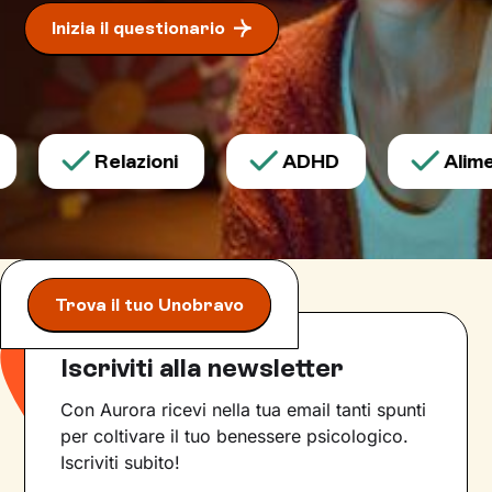
Inizia il questionario
Relazioni
ADHD
Alimen
Trova il tuo Unobravo
Iscriviti alla newsletter
Con Aurora ricevi nella tua email tanti spunti
per coltivare il tuo benessere psicologico.
Iscriviti subito!