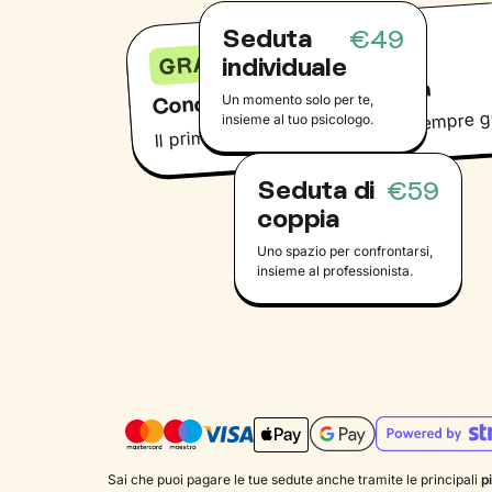
Seduta
€49
GRATIS
individuale
Conoscervi non costa nulla
Un momento solo per te,
Il primo incontro conoscitivo è sempre g
insieme al tuo psicologo.
Seduta di
€59
coppia
Uno spazio per confrontarsi,
insieme al professionista.
Sai che puoi pagare le tue sedute anche tramite le principali
p