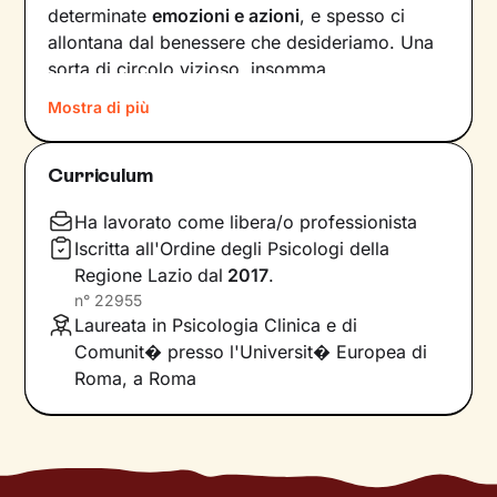
determinate
emozioni e azioni
, e spesso ci
allontana dal benessere che desideriamo. Una
sorta di circolo vizioso, insomma.
Mostra di più
Si può interrompere questo circuito,
innescando un
cambiamento che porti a una
maggiore serenità
? Certo che sì, andando a
Curriculum
intervenire proprio sui pensieri e i
comportamenti che lo generano.
Ha lavorato come libera/o professionista
Iscritta all'Ordine degli Psicologi della
Il mio compito sarà quello di accompagnarti in
Regione Lazio
dal
2017
.
questo processo, aiutandoti prima di tutto a
n°
22955
diventare
consapevole di tutto quello
che
Laureata in Psicologia Clinica e di
influenza l’interpretazione degli eventi della tua
Comunit� presso l'Universit� Europea di
vita. Ti insegnerò a
potenziare le tue risorse
,
Roma, a Roma
acquisire nuove abilità e raggiungere obiettivi
specifici, attraverso
esercizi e tecniche
in linea
con i tuoi bisogni e valori.
Immagina il percorso come una scalata in