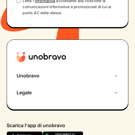
Letta l'
informativa
acconsento alla ricezione di
comunicazioni informative e promozionali di cui al
punto 4.C della stessa
Unobravo
Chi siamo
Legale
Colloquio conoscitivo gratuito
Informativa privacy calendario
Psicologo in chat
Informativa privacy paziente
Psicologi per aree di intervento
Scarica l'app di unobravo
Termini e condizioni
Aiuto urgente