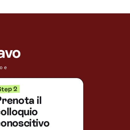
avo
io e
Step 2
renota il
olloquio
onoscitivo