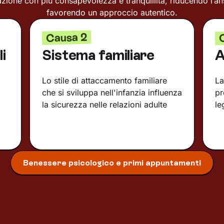
azione con più consapevolezza e tranquillità, riducendo l’an
favorendo un approccio autentico.
Causa 2
i
Sistema familiare
A
Lo stile di attaccamento familiare
La
che si sviluppa nell'infanzia influenza
pr
la sicurezza nelle relazioni adulte
le
Benessere psicologico e primi appuntamenti