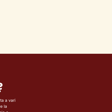
?
a a vari
e la