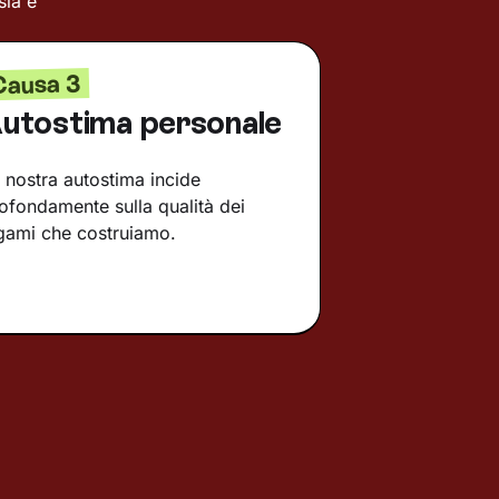
sia e
Causa 3
utostima personale
 nostra autostima incide
ofondamente sulla qualità dei
gami che costruiamo.