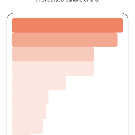
Ansia
Relazioni
Depressione
Crescita personale
Burnout
Stress
DCA