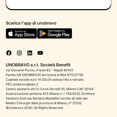
Colloquio conoscitivo gratuito
Informativa privacy calendario
Psicologo in chat
Informativa privacy paziente
Psicologi per aree di intervento
Scarica l'app di unobravo
Termini e condizioni
Aiuto urgente
Informativa Privacy
FAQ
Dichiarazione di Accessibilità
Blog
Cookie policy
Test psicologici
Gestisci cookie
UNOBRAVO s.r.l. Società Benefit
Podcast di psicologia
via Giovanni Porzio, 4 Isola B2 - Napoli 80143
Partita IVA 09516691210 Iscrizione al REA N°1037793
Corporate
Capitale sociale euro 14.125,04 sottoscritto e versato
PEC:unobravo@pec.it
Psicologo italiano all'estero
Centro sanitario sito in Corso Vercelli 55, Milano CAP 20144
Autorizzazione sanitaria ATS Milano n. I-762/2022. Direttore
Approfondimenti sulla salute mentale
Sanitario Dott.ssa Barbara Mantellini iscritta all'albo dei
Medici Chirurghi della provincia di Milano, n° 37532
Sala stampa
©Unobravo 2026 / All Rights Reserved
Bandi e premi