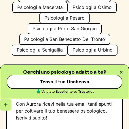
Psicologi a Macerata
Psicologi a Osimo
Psicologi a Pesaro
Psicologi a Porto San Giorgio
Psicologi a San Benedetto Del Tronto
Psicologi a Senigallia
Psicologi a Urbino
Cerchi uno psicologo adatto a te?
Trova il tuo Unobravo
Iscriviti alla newsletter
Valutato
Eccellente
su
Trustpilot
Con Aurora ricevi nella tua email tanti spunti
per coltivare il tuo benessere psicologico.
Iscriviti subito!