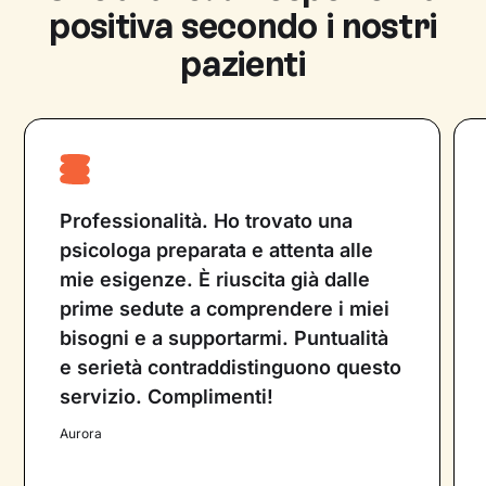
tecniche psicoterapeutiche su cui è
positiva secondo i nostri
specializzato, per fornire supporto
pazienti
psicologico. Entrambe le figure professionali
lavorano con l’obiettivo di migliorare la vita
del paziente e non possono prescrivere
farmaci.
Professionalità. Ho trovato una
psicologa preparata e attenta alle
mie esigenze. È riuscita già dalle
prime sedute a comprendere i miei
bisogni e a supportarmi. Puntualità
e serietà contraddistinguono questo
servizio. Complimenti!
Aurora