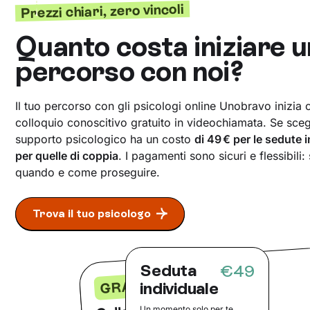
Prezzi chiari, zero vincoli
Quanto costa iniziare u
percorso con noi?
Il tuo percorso con gli psicologi online Unobravo inizia
colloquio conoscitivo gratuito in videochiamata. Se scegli
supporto psicologico ha un costo
di 49 € per le sedute 
per quelle di coppia
. I pagamenti sono sicuri e flessibili:
quando e come proseguire.
Trova il tuo psicologo
Seduta
€49
GRATIS
individuale
Colloquio conoscitivo
Un momento solo per te,