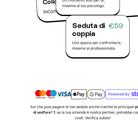
Colloquio conoscitivo
Un momento solo per te,
insieme al tuo psicologo.
Incontra il tuo psicologo online
Seduta di
€59
coppia
Uno spazio per confrontarsi,
insieme al professionista.
Sai che puoi pagare le tue sedute anche tramite le principali
p
di welfare
? E se la tua azienda è nostra partner, potrebbe copr
costi. Verifica subito!