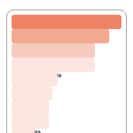
Ansia
Relazioni
Depressione
Crescita personale
Burnout
DCA
Stress
Sessualità