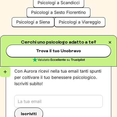
Psicologi a Scandicci
Psicologi a Sesto Fiorentino
Psicologi a Siena
Psicologi a Viareggio
Cerchi uno psicologo adatto a te?
Trova il tuo Unobravo
Iscriviti alla newsletter
Valutato
Eccellente
su
Trustpilot
Con Aurora ricevi nella tua email tanti spunti
per coltivare il tuo benessere psicologico.
Iscriviti subito!