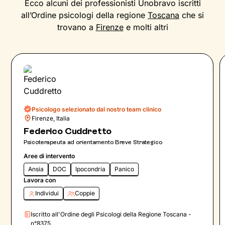
Ecco alcuni dei professionisti Unobravo iscritti
all’Ordine psicologi della regione
Toscana
che si
trovano a
Firenze
e molti altri
Psicologo selezionato dal nostro team clinico
Firenze, Italia
Federico Cuddretto
Psicoterapeuta ad orientamento Breve Strategico
Aree di intervento
Ansia
DOC
Ipocondria
Panico
Lavora con
Individui
Coppie
Iscritto all'Ordine degli Psicologi della Regione Toscana -
n°8375