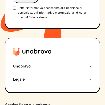
Letta l'
informativa
acconsento alla ricezione di
comunicazioni informative e promozionali di cui al
punto 4.C della stessa
Unobravo
Chi siamo
Legale
Colloquio conoscitivo gratuito
Informativa privacy calendario
Psicologo in chat
Informativa privacy paziente
Psicologi per aree di intervento
Scarica l'app di unobravo