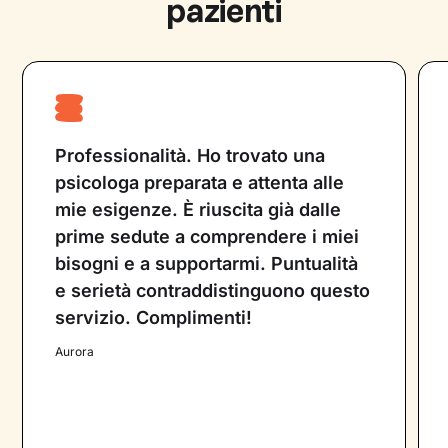
pazienti
psicologico. Entrambe le figure professionali
lavorano con l’obiettivo di migliorare la vita
del paziente e non possono prescrivere
farmaci.
Professionalità. Ho trovato una
psicologa preparata e attenta alle
mie esigenze. È riuscita già dalle
prime sedute a comprendere i miei
bisogni e a supportarmi. Puntualità
e serietà contraddistinguono questo
servizio. Complimenti!
Aurora