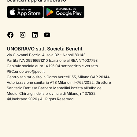
Termini e condizioni
Aiuto urgente
Informativa Privacy
FAQ
Dichiarazione di Accessibilità
Blog
Cookie policy
Test psicologici
Gestisci cookie
UNOBRAVO s.r.l. Società Benefit
Podcast di psicologia
via Giovanni Porzio, 4 Isola B2 - Napoli 80143
Partita IVA 09516691210 Iscrizione al REA N°1037793
Corporate
Capitale sociale euro 14.125,04 sottoscritto e versato
PEC:unobravo@pec.it
Psicologo italiano all'estero
Centro sanitario sito in Corso Vercelli 55, Milano CAP 20144
Autorizzazione sanitaria ATS Milano n. I-762/2022. Direttore
Approfondimenti sulla salute mentale
Sanitario Dott.ssa Barbara Mantellini iscritta all'albo dei
Medici Chirurghi della provincia di Milano, n° 37532
Sala stampa
©Unobravo 2026 / All Rights Reserved
Bandi e premi
Posizioni aperte
Contattaci