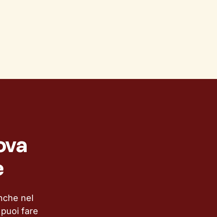
ova
e
anche nel
puoi fare