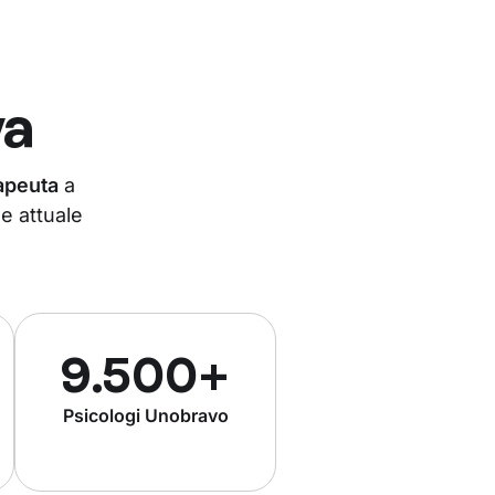
va
rapeuta
a
e attuale
9.500+
Psicologi Unobravo