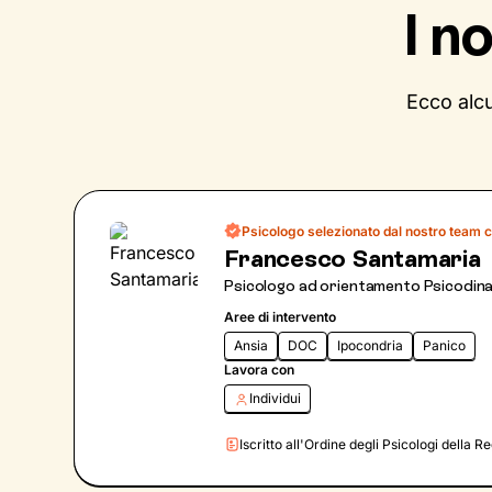
I n
Ecco alcu
Psicologo selezionato dal nostro team c
Francesco Santamaria
Psicologo ad orientamento Psicodin
Aree di intervento
Ansia
DOC
Ipocondria
Panico
Lavora con
Individui
Iscritto all'Ordine degli Psicologi della 