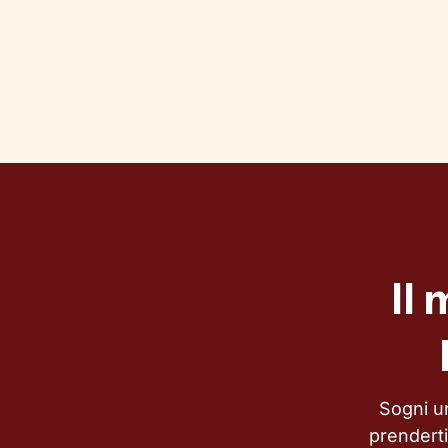
Il
Sogni un
prendert