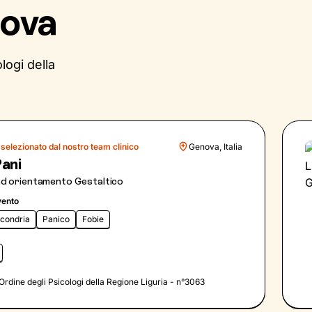
nova
logi della
selezionato dal nostro team clinico
Genova, Italia
ani
ad orientamento Gestaltico
vento
ocondria
Panico
Fobie
l'Ordine degli Psicologi della Regione Liguria - n°3063