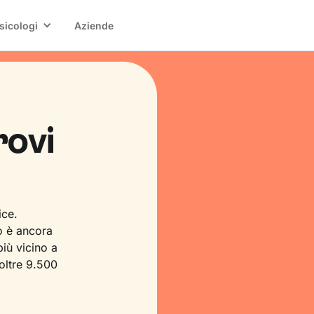
sicologi
Aziende
rovi
ice.
o è ancora
iù vicino a
 oltre 9.500