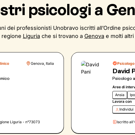
ostri psicologi a Ge
ni dei professionisti Unobravo iscritti all’Ordine psico
regione
Liguria
che si trovano a
Genova
e molti altri
linico
Genova, Italia
Psicologo 
David P
amico
Psicologo 
Aree di inter
Ansia
Ip
Lavora con
Individui
Regione Liguria - n°73073
Iscritto al