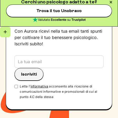
Cerchi uno psicologo adatto a te?
Trova il tuo Unobravo
Iscriviti alla newsletter
Valutato
Eccellente
su
Trustpilot
Con Aurora ricevi nella tua email tanti spunti
per coltivare il tuo benessere psicologico.
Iscriviti subito!
Letta l'
informativa
acconsento alla ricezione di
comunicazioni informative e promozionali di cui al
punto 4.C della stessa