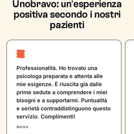
Unobravo: un'esperienza
uno psicologo o psichiatra che utilizza diverse
tecniche psicoterapeutiche su cui è
positiva secondo i nostri
specializzato, per fornire supporto
pazienti
psicologico. Entrambe le figure professionali
lavorano con l’obiettivo di migliorare la vita
del paziente e non possono prescrivere
farmaci.
Professionalità. Ho trovato una
psicologa preparata e attenta alle
mie esigenze. È riuscita già dalle
prime sedute a comprendere i miei
bisogni e a supportarmi. Puntualità
e serietà contraddistinguono questo
servizio. Complimenti!
Aurora