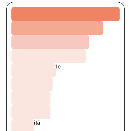
Ansia
Relazioni
Depressione
Crescita personale
Burnout
Stress
DCA
Sessualità