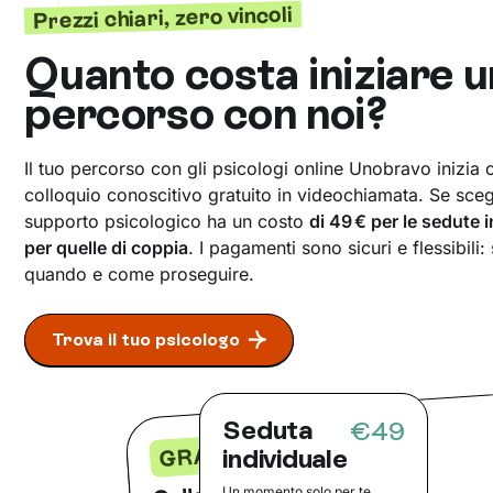
Prezzi chiari, zero vincoli
Quanto costa iniziare u
percorso con noi?
Il tuo percorso con gli psicologi online Unobravo inizia
colloquio conoscitivo gratuito in videochiamata. Se scegli
supporto psicologico ha un costo
di 49 € per le sedute 
per quelle di coppia
. I pagamenti sono sicuri e flessibili:
quando e come proseguire.
Trova il tuo psicologo
Seduta
€49
GRATIS
individuale
Colloquio conoscitivo
Un momento solo per te,