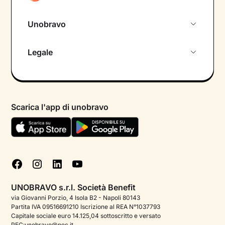
Unobravo
Chi siamo
Legale
Colloquio conoscitivo gratuito
Informativa privacy calendario
Psicologo in chat
Informativa privacy paziente
Psicologi per aree di intervento
Scarica l'app di unobravo
Termini e condizioni
Aiuto urgente
Informativa Privacy
FAQ
Dichiarazione di Accessibilità
Blog
Cookie policy
Test psicologici
Gestisci cookie
UNOBRAVO s.r.l. Società Benefit
Podcast di psicologia
via Giovanni Porzio, 4 Isola B2 - Napoli 80143
Partita IVA 09516691210 Iscrizione al REA N°1037793
Corporate
Capitale sociale euro 14.125,04 sottoscritto e versato
PEC:unobravo@pec.it