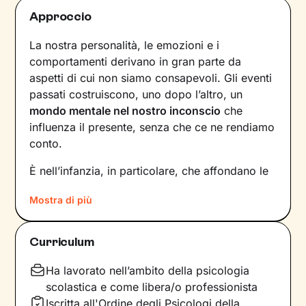
Approccio
La nostra personalità, le emozioni e i
comportamenti derivano in gran parte da
aspetti di cui non siamo consapevoli. Gli eventi
passati costruiscono, uno dopo l’altro, un
mondo mentale nel nostro inconscio
che
influenza il presente, senza che ce ne rendiamo
conto.
È nell’infanzia, in particolare, che affondano le
radici di tanti nostri modi di essere, di pensare
Mostra di più
e agire: le
esperienze vissute in famiglia
,
infatti, vengono apprese, memorizzate e
riproposte nelle relazioni successive.
Curriculum
Individuare e comprendere questi meccanismi -
che in età adulta si attivano in maniera
Ha lavorato nell’ambito della psicologia
automatica - è la chiave per innescare il
scolastica e come libera/o professionista
cambiamento.
Iscritta all'Ordine degli Psicologi della