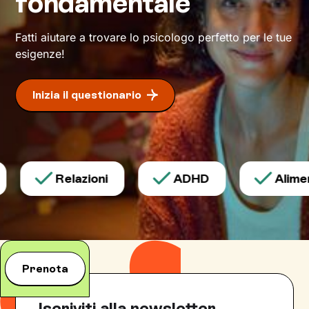
fondamentale
di individuare risorse interiori che ti
permetteranno di
esprimerti con modalità
nuove
.
Fatti aiutare a trovare lo psicologo perfetto per le tue
esigenze!
Inizia il questionario
Relazioni
ADHD
Aliment
Prenota
Iscriviti alla newsletter