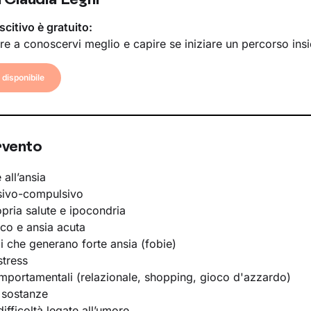
scitivo è gratuito:
re a conoscervi meglio e capire se iniziare un percorso ins
disponibile
rvento
 all’ansia
sivo-compulsivo
opria salute e ipocondria
ico e ansia acuta
li che generano forte ansia (fobie)
stress
portamentali (relazionale, shopping, gioco d'azzardo)
 sostanze
ifficoltà legate all’umore