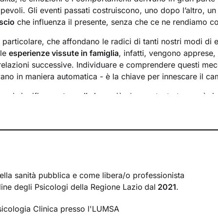
evoli. Gli eventi passati costruiscono, uno dopo l’altro, u
scio
che influenza il presente, senza che ce ne rendiamo c
n particolare, che affondano le radici di tanti nostri modi di 
 le
esperienze vissute in famiglia
, infatti, vengono apprese
 relazioni successive. Individuare e comprendere questi mec
ivano in maniera automatica - è la chiave per innescare il c
essi significa
portare alla luce
ciò che per tanto tempo è rim
ere questo tipo di consapevolezza è il primo passo necessa
sente
dal passato
e viverlo con maggiore serenità.
 faremo insieme ti ascolterò sempre con attenzione e part
mergere ricordi significativi e riflessioni
approfondite sulla 
 con gli altri. Ti accompagnerò alla scoperta di tutti quegli as
i cui non sei ancora pienamente cosciente.
ella sanità pubblica e come libera/o professionista
rdine degli Psicologi della Regione Lazio
dal
2021
.
irà di riscoprire alcune tue qualità che erano rimaste in se
se interiori che ti permetteranno di
esprimerti con modalità
sicologia Clinica presso l'LUMSA