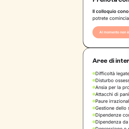
Il colloquio cono
potrete comincia
Al momento non è 
Aree di inte
Difficoltà legate
Disturbo osses
Ansia per la pr
Attacchi di pan
Paure irraziona
Gestione dello 
Dipendenze com
Dipendenza da
Depressione e d