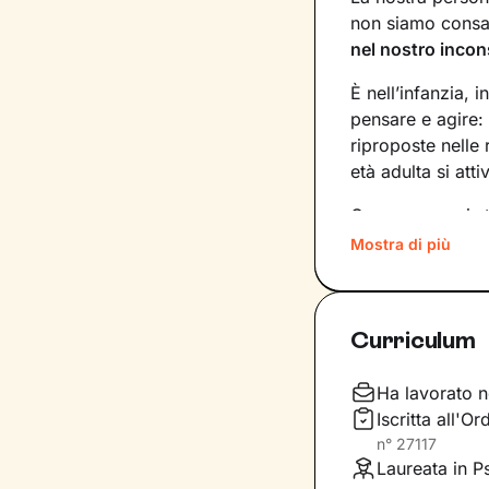
non siamo consap
nel nostro incon
È nell’infanzia, i
pensare e agire:
riproposte nelle
età adulta si att
Conoscere noi st
quinte: raggiung
Mostra di più
svincolare il pre
Nel percorso che
Curriculum
aiutandoti a far
e
come ti relazioni
definiscono ma d
Ha lavorato n
Iscritta all'O
Questo ti consent
n°
27117
individuare risor
Laureata in P