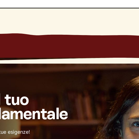
l tuo
damentale
 tue esigenze!