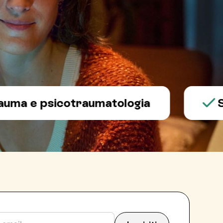
e psicotraumatologia
Salute