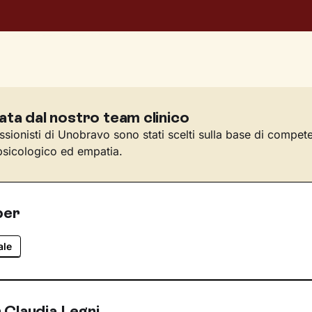
ata dal nostro team clinico
essionisti di Unobravo sono stati scelti sulla base di compet
sicologico ed empatia.
per
ale
 Claudia Legni