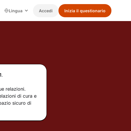
Lingua
Accedi
Inizia il questionario
1
.
e relazioni.
lazioni di cura e
pazio sicuro di