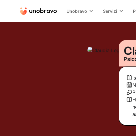
Unobravo
Servizi
P
Cl
Psic
I
N
P
H
n
a