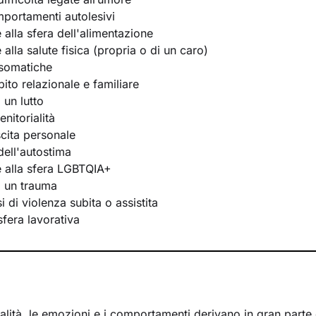
portamenti autolesivi
e alla sfera dell'alimentazione
e alla salute fisica (propria o di un caro)
osomatiche
bito relazionale e familiare
 un lutto
nitorialità
scita personale
ell'autostima
te alla sfera LGBTQIA+
i un trauma
 di violenza subita o assistita
 sfera lavorativa
lità, le emozioni e i comportamenti derivano in gran parte d