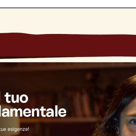
l tuo
damentale
 tue esigenze!