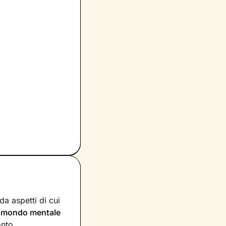
a aspetti di cui
n
mondo mentale
onto.