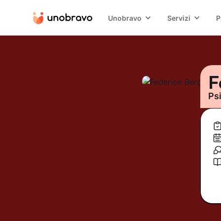
Unobravo
Servizi
P
F
Ps