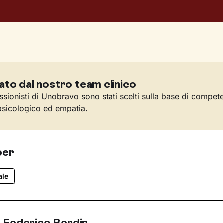
ato dal nostro team clinico
essionisti di Unobravo sono stati scelti sulla base di compet
sicologico ed empatia.
per
ale
 Federico Berdin