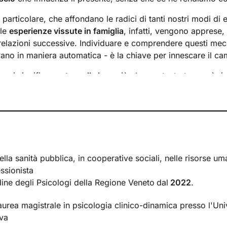
n particolare, che affondano le radici di tanti nostri modi di 
 le
esperienze vissute in famiglia
, infatti, vengono apprese
 relazioni successive. Individuare e comprendere questi mec
ivano in maniera automatica - è la chiave per innescare il c
essi significa
portare alla luce
ciò che per tanto tempo è rim
ere questo tipo di consapevolezza è il primo passo necessa
sente
dal passato
e viverlo con maggiore serenità.
 faremo insieme ti ascolterò sempre con attenzione e part
mergere ricordi significativi e riflessioni
approfondite sulla 
 con gli altri. Ti accompagnerò alla scoperta di tutti quegli as
i cui non sei ancora pienamente cosciente.
ella sanità pubblica, in cooperative sociali, nelle risorse 
ssionista
irà di riscoprire alcune tue qualità che erano rimaste in se
rdine degli Psicologi della Regione Veneto
dal
2022
.
se interiori che ti permetteranno di
esprimerti con modalità
aurea magistrale in psicologia clinico-dinamica presso l'Univ
ova