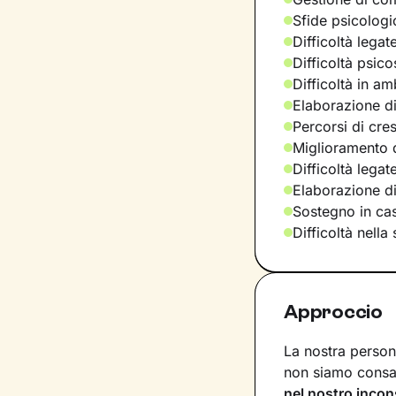
Sfide psicologic
Difficoltà legat
Difficoltà psic
Difficoltà in am
Elaborazione di
Percorsi di cre
Miglioramento d
Difficoltà lega
Elaborazione d
Sostegno in casi
Difficoltà nella
Approccio
La nostra persona
non siamo consap
nel nostro incon