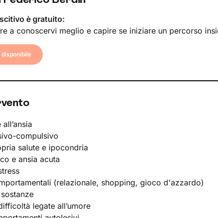
scitivo è gratuito:
re a conoscervi meglio e capire se iniziare un percorso ins
disponibile
rvento
 all’ansia
sivo-compulsivo
opria salute e ipocondria
ico e ansia acuta
stress
portamentali (relazionale, shopping, gioco d'azzardo)
 sostanze
ifficoltà legate all’umore
portamenti autolesivi