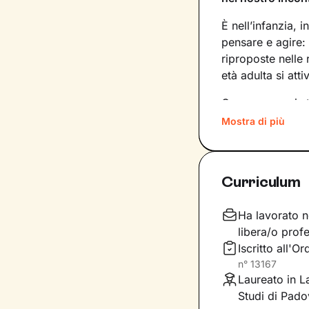
È nell’infanzia, i
pensare e agire:
riproposte nelle
età adulta si att
Conoscere noi st
quinte: raggiung
Mostra di più
svincolare il pre
Nel percorso che
Curriculum
aiutandoti a far
e
come ti relazioni
definiscono ma d
Ha lavorato n
libera/o profe
Questo ti consent
Iscritto all'O
individuare risor
n°
13167
Laureato in L
Studi di Pad