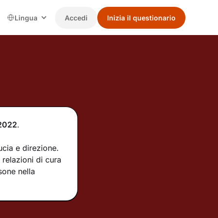
Lingua
Accedi
Inizia il questionario
2022
.
ucia e direzione.
relazioni di cura
sone nella