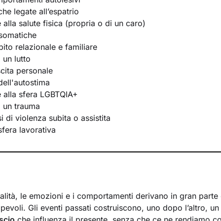
he legate all’espatrio
e alla salute fisica (propria o di un caro)
osomatiche
bito relazionale e familiare
 un lutto
scita personale
ell'autostima
te alla sfera LGBTQIA+
i un trauma
 di violenza subita o assistita
 sfera lavorativa
lità, le emozioni e i comportamenti derivano in gran parte d
evoli. Gli eventi passati costruiscono, uno dopo l’altro, u
scio
che influenza il presente, senza che ce ne rendiamo c