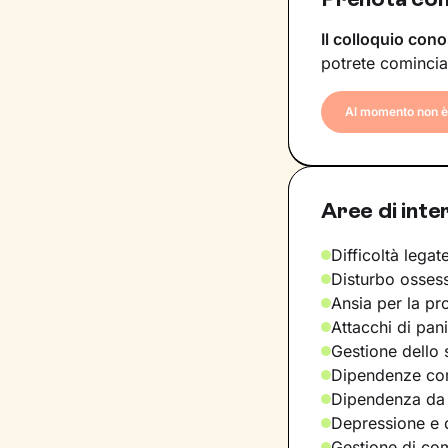
Il colloquio cono
potrete comincia
Al momento non è 
Aree di inte
Difficoltà legate
Disturbo osses
Ansia per la pr
Attacchi di pan
Gestione dello 
Dipendenze com
Dipendenza da
Depressione e d
Gestione di com