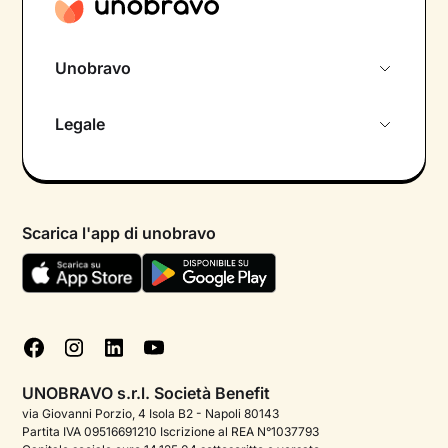
Unobravo
Chi siamo
Legale
Colloquio conoscitivo gratuito
Informativa privacy calendario
Psicologo in chat
Informativa privacy paziente
Psicologi per aree di intervento
Scarica l'app di unobravo
Termini e condizioni
Aiuto urgente
Informativa Privacy
FAQ
Dichiarazione di Accessibilità
Blog
Cookie policy
Test psicologici
Gestisci cookie
UNOBRAVO s.r.l. Società Benefit
Podcast di psicologia
via Giovanni Porzio, 4 Isola B2 - Napoli 80143
Partita IVA 09516691210 Iscrizione al REA N°1037793
Corporate