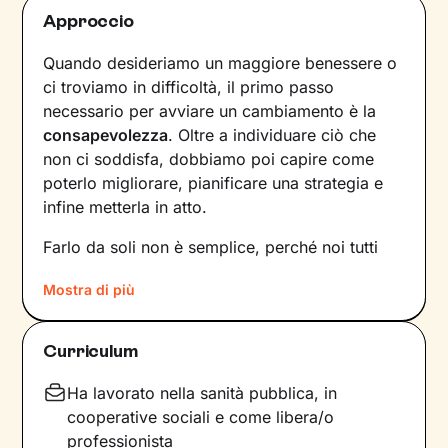
Approccio
Quando desideriamo un maggiore benessere o
ci troviamo in difficoltà, il primo passo
necessario per avviare un cambiamento è la
consapevolezza
. Oltre a individuare ciò che
non ci soddisfa, dobbiamo poi capire come
poterlo migliorare, pianificare una strategia e
infine metterla in atto.
Farlo da soli non è semplice, perché noi tutti
siamo talmente
abituati a un certo tipo di
Mostra di più
dinamiche
– interne e relazionali – che non le
notiamo nemmeno. Ecco perché l’intervento di
un professionista risulta fondamentale.
Curriculum
La prima fase del nostro percorso insieme
Ha lavorato nella sanità pubblica, in
consisterà in una raccolta di informazioni che ci
cooperative sociali e come libera/o
porteranno a definire un
obiettivo condiviso
su
professionista