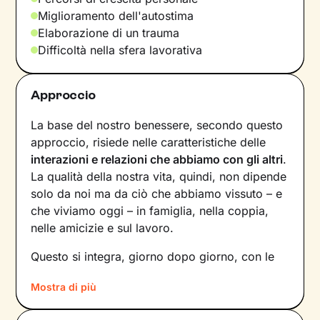
Miglioramento dell'autostima
Elaborazione di un trauma
Difficoltà nella sfera lavorativa
Approccio
La base del nostro benessere, secondo questo
approccio, risiede nelle caratteristiche delle
interazioni e relazioni che abbiamo con gli altri
.
La qualità della nostra vita, quindi, non dipende
solo da noi ma da ciò che abbiamo vissuto – e
che viviamo oggi – in famiglia, nella coppia,
nelle amicizie e sul lavoro.
Questo si integra, giorno dopo giorno, con le
nostre
percezioni
e con i
pensieri
, andando a
Mostra di più
influire sulle
emozioni
che proviamo, sui
comportamenti
che mettiamo in atto e sul