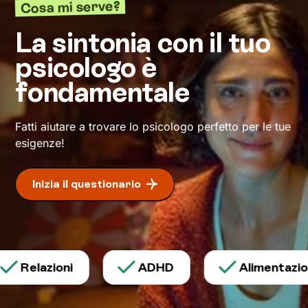
Cosa mi serve?
rileggere la tua realtà attribuendole significati
inediti che ti permetteranno di affrontare la vita
La sintonia con il tuo
con
attitudine ed energia rinnovate
.
psicologo è
fondamentale
Fatti aiutare a trovare lo psicologo perfetto per le tue
esigenze!
Inizia il questionario
Relazioni
ADHD
Alimentazion