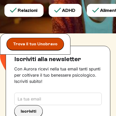
Relazioni
ADHD
Alimenta
Trova il tuo Unobravo
Iscriviti alla newsletter
Con Aurora ricevi nella tua email tanti spunti
per coltivare il tuo benessere psicologico.
Iscriviti subito!