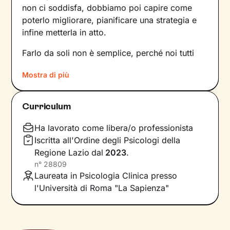
non ci soddisfa, dobbiamo poi capire come
poterlo migliorare, pianificare una strategia e
infine metterla in atto.
Farlo da soli non è semplice, perché noi tutti
siamo talmente
abituati a un certo tipo di
Mostra di più
dinamiche
– interne e relazionali – che non le
notiamo nemmeno. Ecco perché l’intervento di
un professionista risulta fondamentale.
Curriculum
La prima fase del nostro percorso insieme
Ha lavorato come libera/o professionista
consisterà in una raccolta di informazioni che ci
Iscritta all'Ordine degli Psicologi della
porteranno a definire un
obiettivo condiviso
su
Regione Lazio
dal
2023
.
cui si focalizzerà il lavoro. Stabiliremo anche
n°
28809
tempistiche e frequenza
degli incontri e
Laureata in Psicologia Clinica presso
valuteremo passo dopo passo i risultati
l'Università di Roma "La Sapienza"
raggiunti, aggiornando gli obiettivi di
conseguenza.
Una seduta dopo l’altra, andremo ad
analizzare