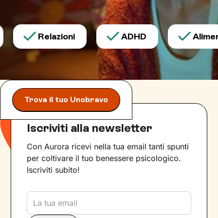
Relazioni
ADHD
Aliment
Trova il tuo Unobravo
Iscriviti alla newsletter
Con Aurora ricevi nella tua email tanti spunti
per coltivare il tuo benessere psicologico.
Iscriviti subito!