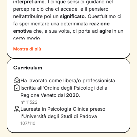
interpretiamo
. I cinque sensi ci guidano nel
percepire ciò che ci accade, e il pensiero
nell’attribuire poi un
significato
. Quest’ultimo ci
fa sperimentare una determinata
reazione
emotiva
che, a sua volta, ci porta ad
agire
in un
certo modo.
Mostra di più
Col passare del tempo possono crearsi circoli
virtuosi ma anche viziosi, che ci allontanano dal
benessere e dalla persona che vorremmo
Curriculum
essere. Questi circuiti si possono interrompere,
andando a
intervenire su pensieri e
Ha lavorato come libera/o professionista
comportamenti
in modo da innescare un
Iscritta all'Ordine degli Psicologi della
cambiamento positivo.
Regione Veneto
dal
2020
.
n°
11522
Nei nostri incontri andremo prima di tutto a
Laureata in Psicologia Clinica presso
indagare quali siano gli elementi che
l'Università degli Studi di Padova
influenzano l’interpretazione degli eventi della
107/110
tua vita. Una volta acquisita questa
consapevolezza
, ci dedicheremo a un