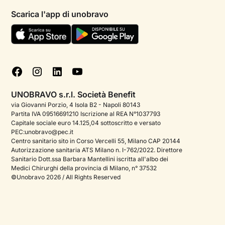
Psicologi per aree di intervento
Scarica l'app di unobravo
Termini e condizioni
Aiuto urgente
Informativa Privacy
FAQ
Dichiarazione di Accessibilità
Blog
Cookie policy
Test psicologici
Gestisci cookie
UNOBRAVO s.r.l. Società Benefit
Podcast di psicologia
via Giovanni Porzio, 4 Isola B2 - Napoli 80143
Partita IVA 09516691210 Iscrizione al REA N°1037793
Corporate
Capitale sociale euro 14.125,04 sottoscritto e versato
PEC:unobravo@pec.it
Psicologo italiano all'estero
Centro sanitario sito in Corso Vercelli 55, Milano CAP 20144
Autorizzazione sanitaria ATS Milano n. I-762/2022. Direttore
Sala stampa
Sanitario Dott.ssa Barbara Mantellini iscritta all'albo dei
Medici Chirurghi della provincia di Milano, n° 37532
Bandi e premi
©Unobravo 2026 / All Rights Reserved
Posizioni aperte
Contattaci