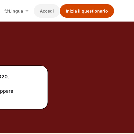
Lingua
Accedi
Inizia il questionario
020
.
uppare