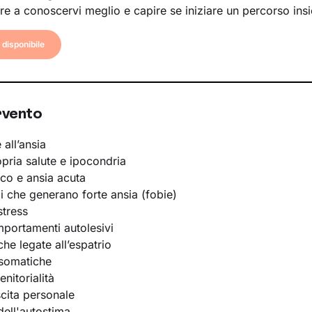
re a conoscervi meglio e capire se iniziare un percorso ins
disponibile
rvento
 all’ansia
opria salute e ipocondria
ico e ansia acuta
li che generano forte ansia (fobie)
stress
portamenti autolesivi
he legate all’espatrio
osomatiche
nitorialità
scita personale
ell'autostima