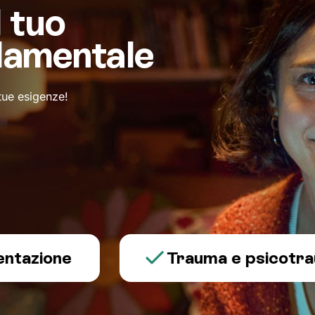
l tuo
damentale
 tue esigenze!
ione
Trauma e psicotraumato