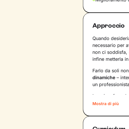
Approccio
Quando desideria
necessario per 
non ci soddisfa,
infine metterla in
Farlo da soli no
dinamiche
– inte
un professionist
La prima fase de
porteranno a def
Mostra di più
tempistiche e f
aggiornando gli 
Curriculum
Una seduta dopo