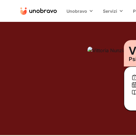
Unobravo
Servizi
P
V
Ps