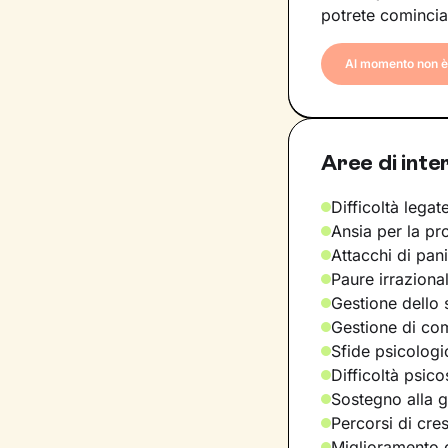
potrete comincia
Al momento non è 
Aree di inte
Difficoltà legate
Ansia per la pr
Attacchi di pan
Paure irraziona
Gestione dello 
Gestione di com
Sfide psicologic
Difficoltà psic
Sostegno alla ge
Percorsi di cre
Miglioramento d