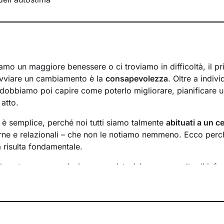
mo un maggiore benessere o ci troviamo in difficoltà, il p
avviare un cambiamento è la
consapevolezza
. Oltre a indiv
 dobbiamo poi capire come poterlo migliorare, pianificare u
 atto.
n è semplice, perché noi tutti siamo talmente
abituati a un ce
rne e relazionali – che non le notiamo nemmeno. Ecco perché
a risulta fondamentale.
l nostro percorso insieme consisterà in una raccolta di info
inire un
obiettivo condiviso
su cui si focalizzerà il lavoro.
requenza
degli incontri e valuteremo passo dopo passo i risul
obiettivi di conseguenza.
 l’altra, andremo ad
analizzare ciò che interferisce con il 