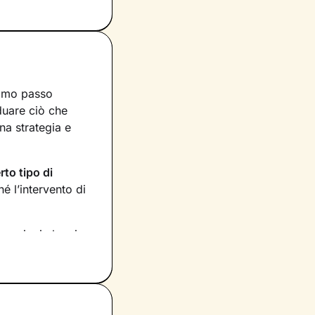
rimo passo
iduare ciò che
na strategia e
rto tipo di
 l’intervento di
rmazioni che ci
 Stabiliremo anche
tati raggiunti,
tuo benessere
e le