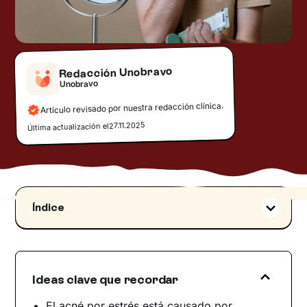
Redacción Unobravo
Unobravo
Artículo revisado por nuestra redacción clínica.
27.11.2025
Última actualización el
Índice
Acné por estrés: características y causas
Consecuencias psicológicas: autoestima,
ansiedad y malestar emocional
Ideas clave que recordar
Estrategias prácticas para la prevención y el
cuidado diario
El acné por estrés está causado por