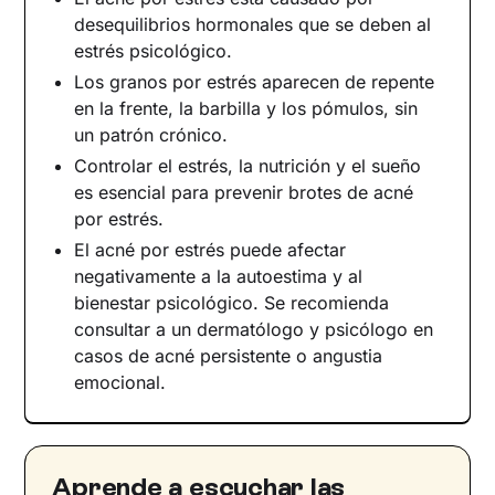
Enfoque integrado: salud cutánea y mental
desequilibrios hormonales que se deben al
estrés psicológico.
Un nuevo comienzo para tu bienestar
Los granos por estrés aparecen de repente
en la frente, la barbilla y los pómulos, sin
un patrón crónico.
Controlar el estrés, la nutrición y el sueño
es esencial para prevenir brotes de acné
por estrés.
El acné por estrés puede afectar
negativamente a la autoestima y al
bienestar psicológico. Se recomienda
consultar a un dermatólogo y psicólogo en
casos de acné persistente o angustia
emocional.
Aprende a escuchar las