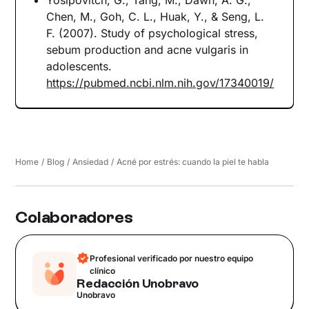
Yosipovitch, G., Tang, M., Dawn, A. G.,
Chen, M., Goh, C. L., Huak, Y., & Seng, L.
F. (2007). Study of psychological stress,
sebum production and acne vulgaris in
adolescents.
https://pubmed.ncbi.nlm.nih.gov/17340019/
Home
/
Blog
/
Ansiedad
/
Acné por estrés: cuando la piel te habla
Colaboradores
Profesional verificado por nuestro equipo
clínico
Redacción Unobravo
Unobravo