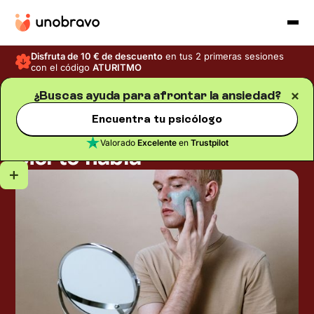
Disfruta de 10 € de descuento
en tus 2 primeras sesiones
con el código
ATURITMO
¿Buscas ayuda para afrontar la ansiedad?
Ansiedad
Blog
/
Tiempo de lectura
5
min
Encuentra tu psicólogo
Acné por estrés: cuando la
Valorado
Excelente
en
Trustpilot
piel te habla