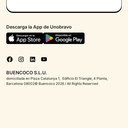
Primera cita gratuita
Política de privacidad pacientes
Psicólogo por chat
Términos y condiciones
Psicólogos para diferentes áreas de intervención
Descarga la App de Unobravo
Política de privacidad
Ayuda urgente
Declaración de accesibilidad
FAQ
Política de cookies
Blog
Gestionar cookies
Test psicológicos
BUENCOCO S.L.U.
Corporate
domiciliada en Plaza Catalunya 1, Edificio El Triangle, 4 Planta,
Barcelona 08002© Buencoco 2026 / All Rights Reserved
Psicólogos para españoles en el extranjero
Información detallada sobre la salud mental
Proyectos - Unobravo
Ofertas de empleo