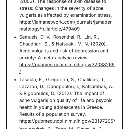
(2003). The response of skin disease to
stress: Changes in the severity of acne
vulgaris as affected by examination stress.
https://jamanetwork.com/journals/jamader
matology/fullarticle/479409
Samuels, D. V., Rosenthal, R., Lin, R.,
Chaudhari, S., & Natsuaki, M. N. (2020).
Acne vulgaris and risk of depression and
anxiety: A meta-analytic review.
https://pubmed.ncbi.nlm.nih.gov/32088269
/
Tasoula, E., Gregoriou, S., Chalikias, J.,
Lazarou, D., Danopoulou, I., Katsambas, A.,
& Rigopoulos, D. (2012). The impact of
acne vulgaris on quality of life and psychic
health in young adolescents in Greece.
Results of a population survey.
https://pubmed.ncbi.nlm.nih.gov/23197205/