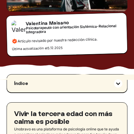
Valentina Maisano
Psicoterapeuta con orientación Sistémica-Relacional
Integradora
Artículo revisado por nuestra redacción clínica.
5.12.2025
Última actualización el
Índice
Definición de vejez
Los cambios principales
Los aspectos psicológicos
Vivir la tercera edad con más
La muerte
calma es posible
Retos psicológicos
Unobravo es una plataforma de psicología online que te ayuda