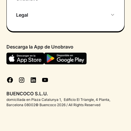
Sobre nosotros
Legal
Primera cita gratuita
Política de privacidad pacientes
Psicólogo por chat
Términos y condiciones
Psicólogos para diferentes áreas de intervención
Descarga la App de Unobravo
Política de privacidad
Ayuda urgente
Declaración de accesibilidad
FAQ
Política de cookies
Blog
Gestionar cookies
Test psicológicos
BUENCOCO S.L.U.
Corporate
domiciliada en Plaza Catalunya 1, Edificio El Triangle, 4 Planta,
Barcelona 08002© Buencoco 2026 / All Rights Reserved
Psicólogos para españoles en el extranjero
Proyectos - Unobravo
Ofertas de empleo