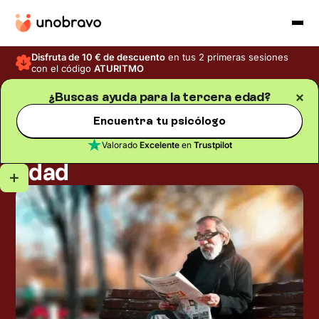
Disfruta de 10 € de descuento
en tus 2 primeras sesiones
con el código
ATURITMO
¿Buscas ayuda para la tercera edad?
Psicología del envejecimiento
Blog
/
Encuentra tu psicólogo
Tiempo de lectura
5
min
Los retos de la tercera
Valorado
Excelente
en
Trustpilot
edad