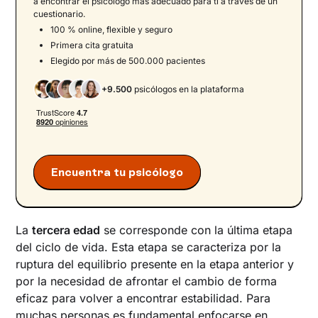
a encontrar el psicologo más adecuado para ti a través de un
Consecuencias de los retos psicológicos en
cuestionario.
la calidad de vida
100 % online, flexible y seguro
Prevalencia de los trastornos psicológicos en la
Primera cita gratuita
vejez
Elegido por más de 500.000 pacientes
Factores de riesgo y su impacto psicológico
+9.500
psicólogos en la plataforma
Sociedad y familia
Estrategias para prevenir y promover la salud
mental en la vejez
¿Necesito ayuda?
Encuentra tu psicólogo
La
tercera edad
se corresponde con la última etapa
del ciclo de vida. Esta etapa se caracteriza por la
ruptura del equilibrio presente en la etapa anterior y
por la necesidad de afrontar el cambio de forma
eficaz para volver a encontrar estabilidad. Para
muchas personas es fundamental enfocarse en