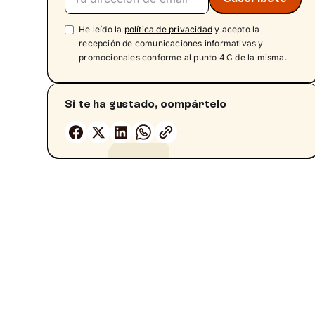
¿Una canción terapéutica o vengativa?
Cómo pasar página tras el duelo amoroso
He leído la
política de privacidad
y acepto la
recepción de comunicaciones informativas y
promocionales conforme al punto 4.C de la misma.
Si te ha gustado, compártelo