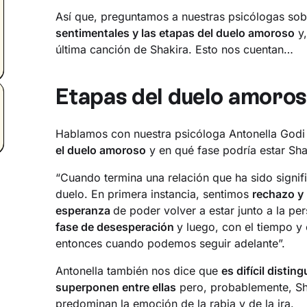
Así que, preguntamos a nuestras psicólogas sob
sentimentales y las etapas del duelo amoroso
y,
última canción de Shakira. Esto nos cuentan…
Etapas del duelo amoro
Hablamos con nuestra psicóloga Antonella Godi
el duelo amoroso
y en qué fase podría estar Sha
“Cuando termina una relación que ha sido signif
duelo. En primera instancia, sentimos
rechazo y
esperanza
de poder volver a estar junto a la pe
fase de desesperación
y luego, con el tiempo y 
entonces cuando podemos seguir adelante”.
Antonella también nos dice que
es difícil disting
superponen entre ellas
pero, probablemente, Sha
predominan la
emoción de la rabia
y de
la ira
.