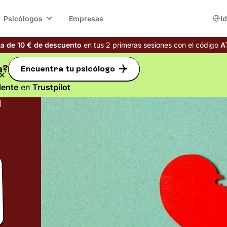
Psicólogos
Empresas
I
ta de 10 € de descuento
en tus 2 primeras sesiones con el código
A
a?
Encuentra tu psicólogo
n
lente
en
Trustpilot
a