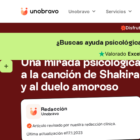
Unobravo
Servicios
Disfru
¿Buscas ayuda psicológic
Psicología y medios
Tiempo de lectura
5
mi
Blog
/
Valorado
Exce
Una mirada psicológic
a la canción de Shakira
y al duelo amoroso
Redacción
Unobravo
Artículo revisado por nuestra redacción clínica.
17.1.2023
Última actualización el